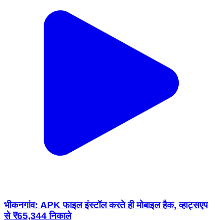
भीकनगांव: APK फाइल इंस्टॉल करते ही मोबाइल हैक, व्हाट्सएप
से ₹65,344 निकाले