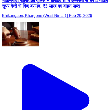
भीकनगांव: खलटाका पुलिस ने बलकवाडा में क्रूरता से भरे 4 गौवंश
सुपर कैरी से किए बरामद, ₹3 लाख का वाहन ज़ब्त
Bhikangaon, Khargone (West Nimar) | Feb 20, 2026