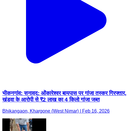
भीकनगांव: सनावद: ओंकारेश्वर बायपास पर गांजा तस्कर गिरफ्तार,
खंडवा के आरोपी से ₹2 लाख का 4 किलो गांजा जब्त
Bhikangaon, Khargone (West Nimar) | Feb 16, 2026