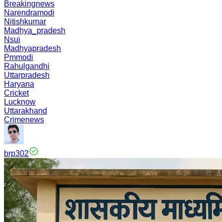
Breakingnews
Narendramodi
Nitishkumar
Madhya_pradesh
Nsui
Madhyapradesh
Pmmodi
Rahulgandhi
Uttarpradesh
Haryana
Cricket
Lucknow
Uttarakhand
Crimenews
brp302