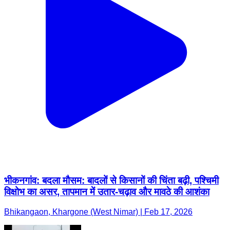
भीकनगांव: बदला मौसम: बादलों से किसानों की चिंता बढ़ी, पश्चिमी
विक्षोभ का असर, तापमान में उतार-चढ़ाव और मावठे की आशंका
Bhikangaon, Khargone (West Nimar) | Feb 17, 2026