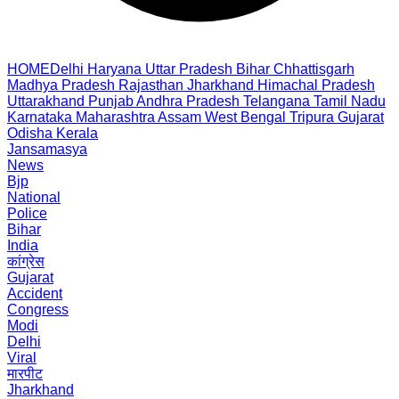
HOME
Delhi
Haryana
Uttar Pradesh
Bihar
Chhattisgarh
Madhya Pradesh
Rajasthan
Jharkhand
Himachal Pradesh
Uttarakhand
Punjab
Andhra Pradesh
Telangana
Tamil Nadu
Karnataka
Maharashtra
Assam
West Bengal
Tripura
Gujarat
Odisha
Kerala
Jansamasya
News
Bjp
National
Police
Bihar
India
कांग्रेस
Gujarat
Accident
Congress
Modi
Delhi
Viral
मारपीट
Jharkhand