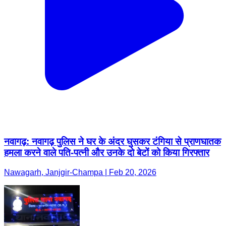
नवागढ़: नवागढ़ पुलिस ने घर के अंदर घुसकर टंगिया से प्राणघातक
हमला करने वाले पति-पत्नी और उनके दो बेटों को किया गिरफ्तार
Nawagarh, Janjgir-Champa | Feb 20, 2026