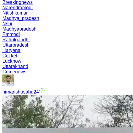
Breakingnews
Narendramodi
Nitishkumar
Madhya_pradesh
Nsui
Madhyapradesh
Pmmodi
Rahulgandhi
Uttarpradesh
Haryana
Cricket
Lucknow
Uttarakhand
Crimenews
himanshusahu24