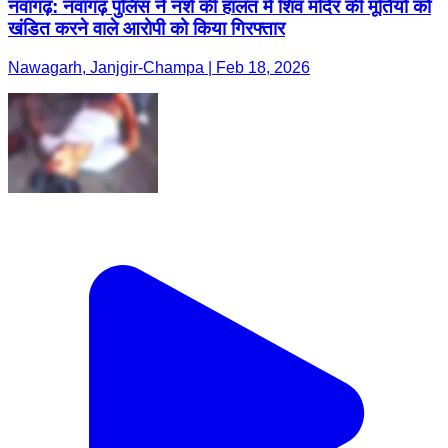
नवागढ़: नवागढ़ पुलिस ने नशे की हालत में शिव मंदिर की मूर्तियों को
खंडित करने वाले आरोपी को किया गिरफ्तार
Nawagarh, Janjgir-Champa | Feb 18, 2026