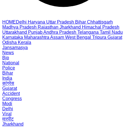
HOME
Delhi
Haryana
Uttar Pradesh
Bihar
Chhattisgarh
Madhya Pradesh
Rajasthan
Jharkhand
Himachal Pradesh
Uttarakhand
Punjab
Andhra Pradesh
Telangana
Tamil Nadu
Karnataka
Maharashtra
Assam
West Bengal
Tripura
Gujarat
Odisha
Kerala
Jansamasya
News
Bjp
National
Police
Bihar
India
कांग्रेस
Gujarat
Accident
Congress
Modi
Delhi
Viral
मारपीट
Jharkhand