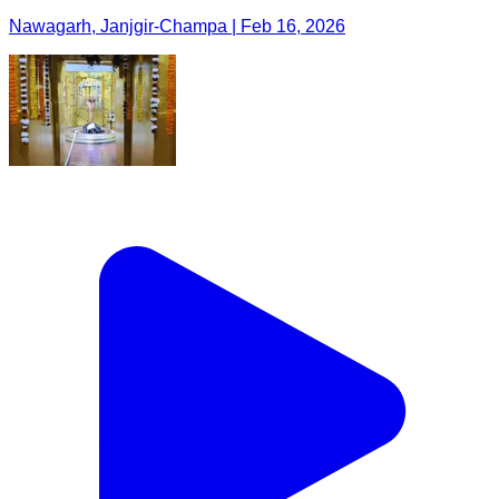
Nawagarh, Janjgir-Champa | Feb 16, 2026