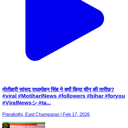
मोतीहारी सांसद राधामोहन सिंह ने क्यों किया चीन की तारीफ़?
#viral #MotihariNews #followers #bihar #foryou
#ViralNewsシ #ta...
Piprakothi, East Champaran | Feb 17, 2026