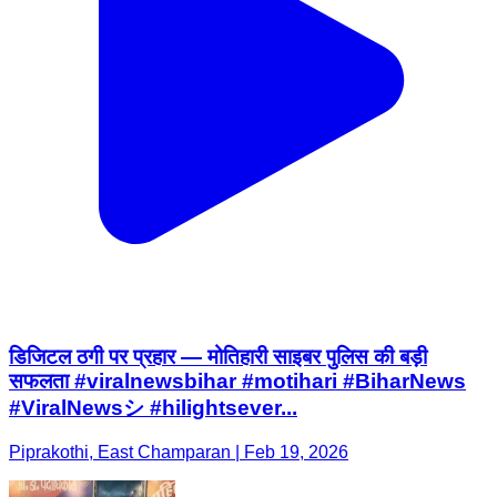
डिजिटल ठगी पर प्रहार — मोतिहारी साइबर पुलिस की बड़ी
सफलता #viralnewsbihar #motihari #BiharNews
#ViralNewsシ #hilightsever...
Piprakothi, East Champaran | Feb 19, 2026