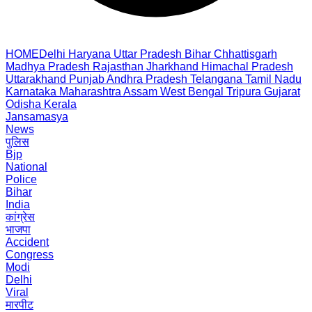
HOME
Delhi
Haryana
Uttar Pradesh
Bihar
Chhattisgarh
Madhya Pradesh
Rajasthan
Jharkhand
Himachal Pradesh
Uttarakhand
Punjab
Andhra Pradesh
Telangana
Tamil Nadu
Karnataka
Maharashtra
Assam
West Bengal
Tripura
Gujarat
Odisha
Kerala
Jansamasya
News
पुलिस
Bjp
National
Police
Bihar
India
कांग्रेस
भाजपा
Accident
Congress
Modi
Delhi
Viral
मारपीट