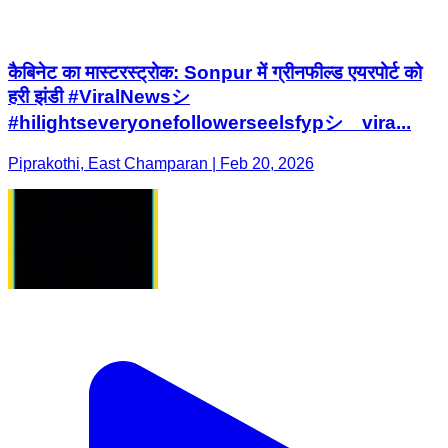
कैबिनेट का मास्टरस्ट्रोक: Sonpur में ग्रीनफील्ड एयरपोर्ट को
हरी झंडी #ViralNewsシ
#hilightseveryonefollowerseelsfypシ゚vira...
Piprakothi, East Champaran | Feb 20, 2026