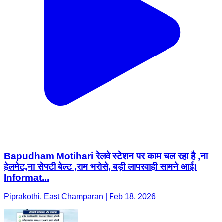
Bapudham Motihari रेलवे स्टेशन पर काम चल रहा है ,ना
हेलमेट,ना सेफ्टी बेल्ट ,राम भरोसे, बड़ी लापरवाही सामने आई!
Informat...
Piprakothi, East Champaran | Feb 18, 2026