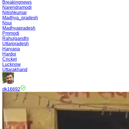
Breakingnews
Narendramodi
Nitishkumar
Madhya_pradesh
Nsui
Madhyapradesh
Pmmodi
Rahulgandhi
Uttarpradesh
Haryana
Hardoi
Cricket
Lucknow
Uttarakhand
dk16692