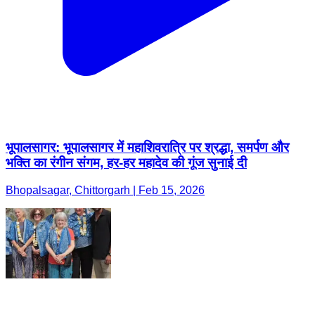
भूपालसागर: भूपालसागर में महाशिवरात्रि पर श्रद्धा, समर्पण और
भक्ति का रंगीन संगम, हर-हर महादेव की गूंज सुनाई दी
Bhopalsagar, Chittorgarh | Feb 15, 2026