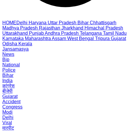
HOME
Delhi
Haryana
Uttar Pradesh
Bihar
Chhattisgarh
Madhya Pradesh
Rajasthan
Jharkhand
Himachal Pradesh
Uttarakhand
Punjab
Andhra Pradesh
Telangana
Tamil Nadu
Karnataka
Maharashtra
Assam
West Bengal
Tripura
Gujarat
Odisha
Kerala
Jansamasya
News
Bjp
National
Police
Bihar
India
कांग्रेस
बीजेपी
Gujarat
Accident
Congress
Modi
Delhi
Viral
मारपीट