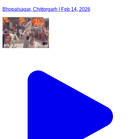
Bhopalsagar, Chittorgarh | Feb 14, 2026