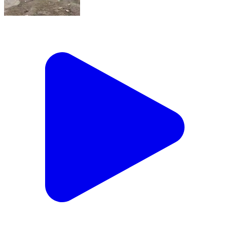
भूपालसागर: आकोला में नगर पालिका के डंपिंग यार्ड में कचरे के ढेर
पर दम तोड़ती संवेदनाएं, प्लास्टिक निगलने को मजबूर गायें
Bhopalsagar, Chittorgarh | Feb 12, 2026