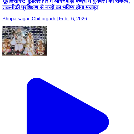
भूपालसागर: भूपालसागर में आंगनबाड़ी केंद्रों में गुणवत्ता का संकल्प,
तकनीकी प्रशिक्षण से नन्हों का भविष्य होगा मजबूत
Bhopalsagar, Chittorgarh | Feb 16, 2026