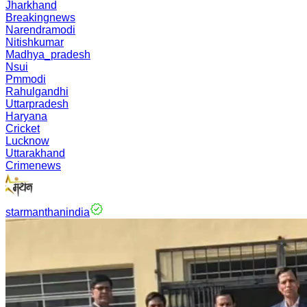
Jharkhand
Breakingnews
Narendramodi
Nitishkumar
Madhya_pradesh
Nsui
Pmmodi
Rahulgandhi
Uttarpradesh
Haryana
Cricket
Lucknow
Uttarakhand
Crimenews
starmanthanindia