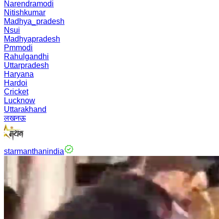
Narendramodi
Nitishkumar
Madhya_pradesh
Nsui
Madhyapradesh
Pmmodi
Rahulgandhi
Uttarpradesh
Haryana
Hardoi
Cricket
Lucknow
Uttarakhand
लखनऊ
starmanthanindia