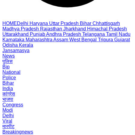
HOME
Delhi
Haryana
Uttar Pradesh
Bihar
Chhattisgarh
Madhya Pradesh
Rajasthan
Jharkhand
Himachal Pradesh
Uttarakhand
Punjab
Andhra Pradesh
Telangana
Tamil Nadu
Karnataka
Maharashtra
Assam
West Bengal
Tripura
Gujarat
Odisha
Kerala
Jansamasya
News
पुलिस
Bjp
National
Police
Bihar
India
कांग्रेस
भाजपा
Congress
Modi
Delhi
Viral
मारपीट
Breakingnews