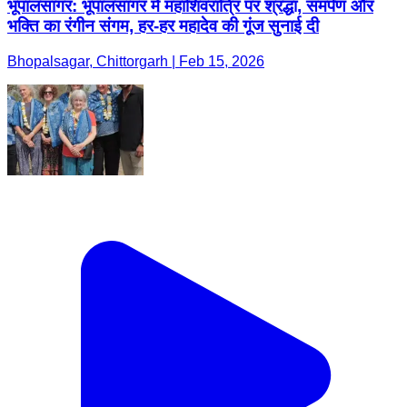
भूपालसागर: भूपालसागर में महाशिवरात्रि पर श्रद्धा, समर्पण और
भक्ति का रंगीन संगम, हर-हर महादेव की गूंज सुनाई दी
Bhopalsagar, Chittorgarh | Feb 15, 2026