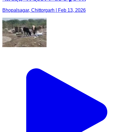
Bhopalsagar, Chittorgarh | Feb 13, 2026