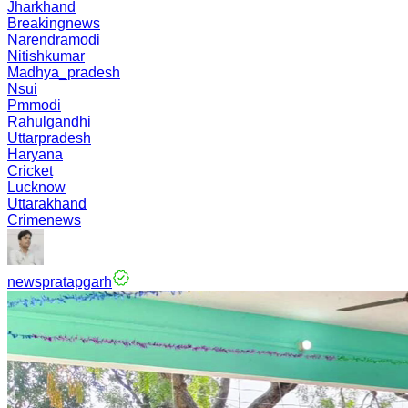
Jharkhand
Breakingnews
Narendramodi
Nitishkumar
Madhya_pradesh
Nsui
Pmmodi
Rahulgandhi
Uttarpradesh
Haryana
Cricket
Lucknow
Uttarakhand
Crimenews
newspratapgarh