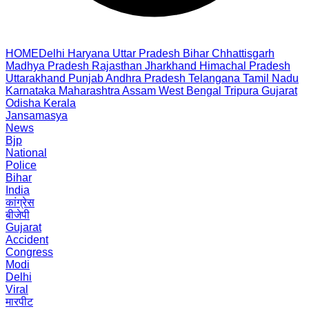
HOME
Delhi
Haryana
Uttar Pradesh
Bihar
Chhattisgarh
Madhya Pradesh
Rajasthan
Jharkhand
Himachal Pradesh
Uttarakhand
Punjab
Andhra Pradesh
Telangana
Tamil Nadu
Karnataka
Maharashtra
Assam
West Bengal
Tripura
Gujarat
Odisha
Kerala
Jansamasya
News
Bjp
National
Police
Bihar
India
कांग्रेस
बीजेपी
Gujarat
Accident
Congress
Modi
Delhi
Viral
मारपीट