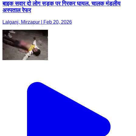
बाइक सवार दो लोग सड़क पर गिरकर घायल, चालक मंडलीय
अस्पताल रेफर
Lalganj, Mirzapur | Feb 20, 2026