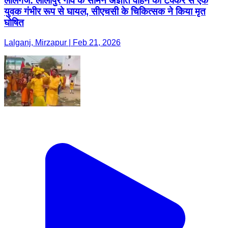
लालगंज: लालापुर गांव के सामने अज्ञात वाहन की टक्कर से एक
युवक गंभीर रूप से घायल, सीएचसी के चिकित्सक ने किया मृत
घोषित
Lalganj, Mirzapur | Feb 21, 2026