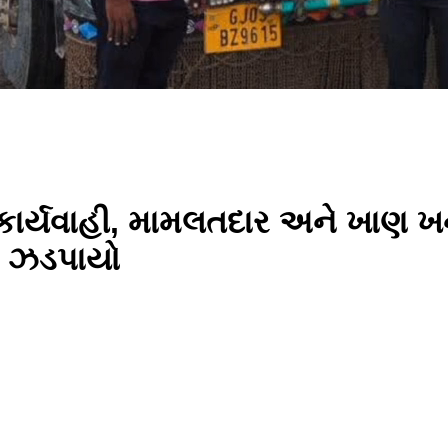
 કાર્યવાહી, મામલતદાર અને ખાણ ખ
ક ઝડપાયો