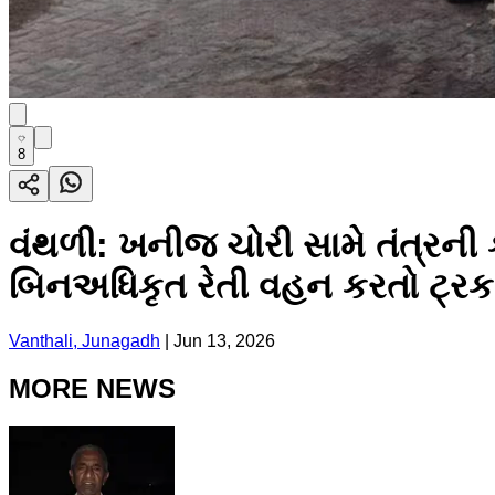
8
વંથળી: ખનીજ ચોરી સામે તંત્રની
બિનઅધિકૃત રેતી વહન કરતો ટ્ર
Vanthali, Junagadh
|
Jun 13, 2026
MORE NEWS