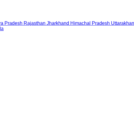
a Pradesh
Rajasthan
Jharkhand
Himachal Pradesh
Uttarakha
la