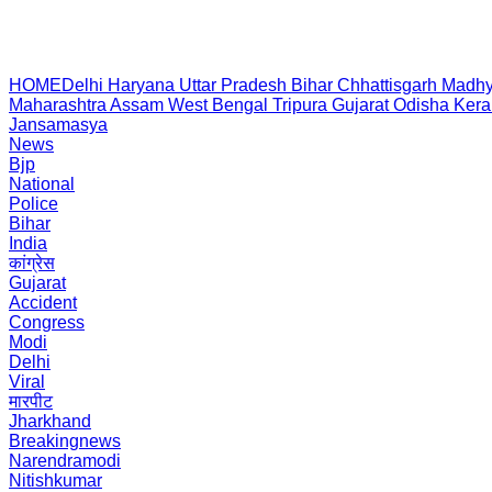
HOME
Delhi
Haryana
Uttar Pradesh
Bihar
Chhattisgarh
Madhy
Maharashtra
Assam
West Bengal
Tripura
Gujarat
Odisha
Kera
Jansamasya
News
Bjp
National
Police
Bihar
India
कांग्रेस
Gujarat
Accident
Congress
Modi
Delhi
Viral
मारपीट
Jharkhand
Breakingnews
Narendramodi
Nitishkumar