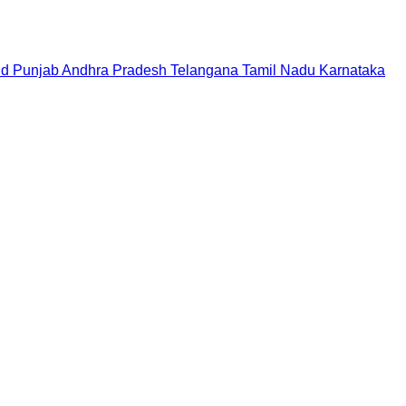
nd
Punjab
Andhra Pradesh
Telangana
Tamil Nadu
Karnataka