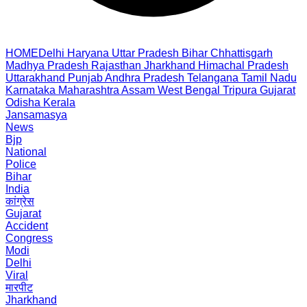
HOME
Delhi
Haryana
Uttar Pradesh
Bihar
Chhattisgarh
Madhya Pradesh
Rajasthan
Jharkhand
Himachal Pradesh
Uttarakhand
Punjab
Andhra Pradesh
Telangana
Tamil Nadu
Karnataka
Maharashtra
Assam
West Bengal
Tripura
Gujarat
Odisha
Kerala
Jansamasya
News
Bjp
National
Police
Bihar
India
कांग्रेस
Gujarat
Accident
Congress
Modi
Delhi
Viral
मारपीट
Jharkhand