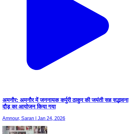
अमनौर: अमनौर में जननायक कर्पुरी ठाकुर की जयंती सह सद्भावना
दौड़ का आयोजन किया गया
Amnour, Saran | Jan 24, 2026