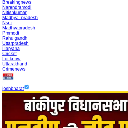
Breakingnews
Narendramodi
Nitishkumar
Madhya_pradesh
Nsui
Madhyapradesh
Pmmodi
Rahulgandhi
Uttarpradesh
Haryana
Cricket
Lucknow
Uttarakhand
Crimenews
joshbharat