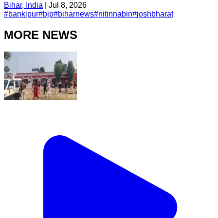
Bihar, India
|
Jul 8, 2026
#
bankipur
#
bjp
#
biharnews
#
nitinnabin
#
joshbharat
MORE NEWS