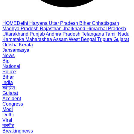
HOME
Delhi
Haryana
Uttar Pradesh
Bihar
Chhattisgarh
Madhya Pradesh
Rajasthan
Jharkhand
Himachal Pradesh
Uttarakhand
Punjab
Andhra Pradesh
Telangana
Tamil Nadu
Karnataka
Maharashtra
Assam
West Bengal
Tripura
Gujarat
Odisha
Kerala
Jansamasya
News
Bjp
National
Police
Bihar
India
कांग्रेस
Gujarat
Accident
Congress
Modi
Delhi
Viral
मारपीट
Breakingnews