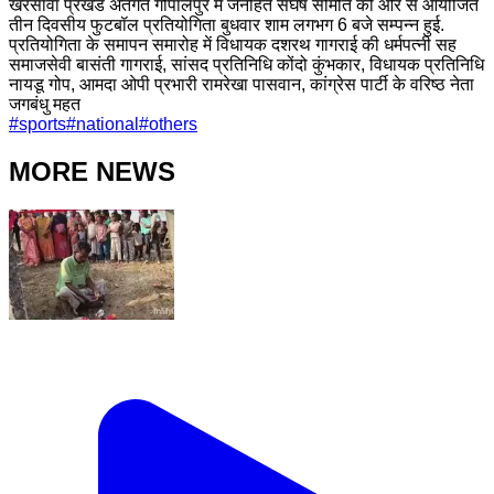
खरसावां प्रखंड अंतर्गत गोपालपुर में जनहित संघर्ष समिति की ओर से आयोजित
तीन दिवसीय फुटबॉल प्रतियोगिता बुधवार शाम लगभग 6 बजे सम्पन्न हुई.
प्रतियोगिता के समापन समारोह में विधायक दशरथ गागराई की धर्मपत्नी सह
समाजसेवी बासंती गागराई, सांसद प्रतिनिधि कोंदो कुंभकार, विधायक प्रतिनिधि
नायडू गोप, आमदा ओपी प्रभारी रामरेखा पासवान, कांग्रेस पार्टी के वरिष्ठ नेता
जगबंधु महत
#
sports
#
national
#
others
MORE NEWS