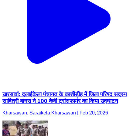
खरसावां: दलाईकेला पंचायत के काशीडीह में जिला परिषद सदस्य
सावित्री बानरा ने 100 केवी ट्रांसफार्मर का किया उद्घाटन
Kharsawan, Saraikela Kharsawan | Feb 20, 2026