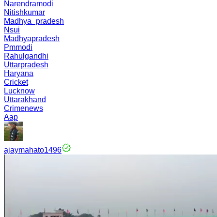
Narendramodi
Nitishkumar
Madhya_pradesh
Nsui
Madhyapradesh
Pmmodi
Rahulgandhi
Uttarpradesh
Haryana
Cricket
Lucknow
Uttarakhand
Crimenews
Aap
ajaymahato1496