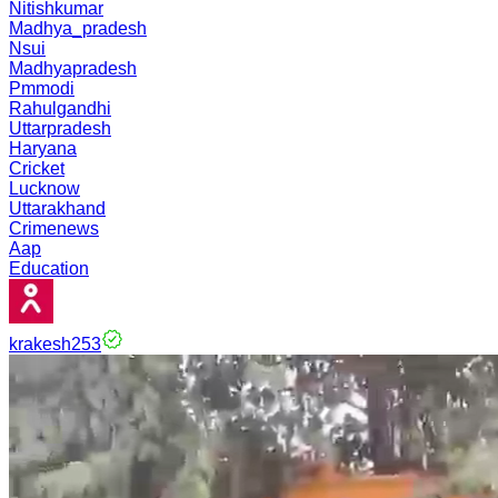
Nitishkumar
Madhya_pradesh
Nsui
Madhyapradesh
Pmmodi
Rahulgandhi
Uttarpradesh
Haryana
Cricket
Lucknow
Uttarakhand
Crimenews
Aap
Education
krakesh253