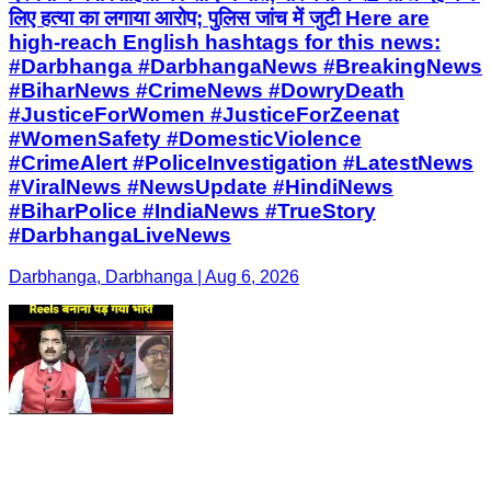
लिए हत्या का लगाया आरोप; पुलिस जांच में जुटी Here are
high-reach English hashtags for this news:
#Darbhanga #DarbhangaNews #BreakingNews
#BiharNews #CrimeNews #DowryDeath
#JusticeForWomen #JusticeForZeenat
#WomenSafety #DomesticViolence
#CrimeAlert #PoliceInvestigation #LatestNews
#ViralNews #NewsUpdate #HindiNews
#BiharPolice #IndiaNews #TrueStory
#DarbhangaLiveNews
Darbhanga, Darbhanga | Aug 6, 2026