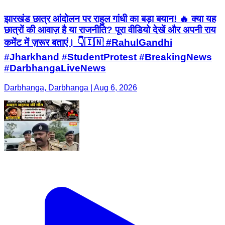
झारखंड छात्र आंदोलन पर राहुल गांधी का बड़ा बयान! 🔥 क्या यह
छात्रों की आवाज़ है या राजनीति? पूरा वीडियो देखें और अपनी राय
कमेंट में ज़रूर बताएं। 👇🇮🇳 #RahulGandhi
#Jharkhand #StudentProtest #BreakingNews
#DarbhangaLiveNews
Darbhanga, Darbhanga | Aug 6, 2026