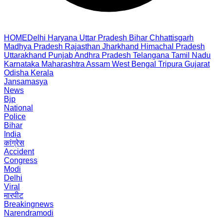
HOME
Delhi
Haryana
Uttar Pradesh
Bihar
Chhattisgarh
Madhya Pradesh
Rajasthan
Jharkhand
Himachal Pradesh
Uttarakhand
Punjab
Andhra Pradesh
Telangana
Tamil Nadu
Karnataka
Maharashtra
Assam
West Bengal
Tripura
Gujarat
Odisha
Kerala
Jansamasya
News
Bjp
National
Police
Bihar
India
कांग्रेस
Accident
Congress
Modi
Delhi
Viral
मारपीट
Breakingnews
Narendramodi