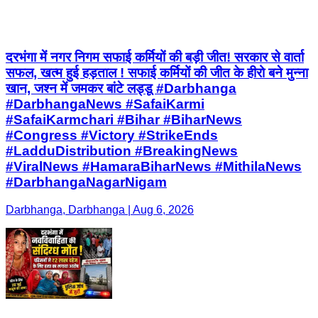
दरभंगा में नगर निगम सफाई कर्मियों की बड़ी जीत! सरकार से वार्ता
सफल, खत्म हुई हड़ताल ! सफाई कर्मियों की जीत के हीरो बने मुन्ना
खान, जश्न में जमकर बांटे लड्डू #Darbhanga
#DarbhangaNews #SafaiKarmi
#SafaiKarmchari #Bihar #BiharNews
#Congress #Victory #StrikeEnds
#LadduDistribution #BreakingNews
#ViralNews #HamaraBiharNews #MithilaNews
#DarbhangaNagarNigam
Darbhanga, Darbhanga | Aug 6, 2026