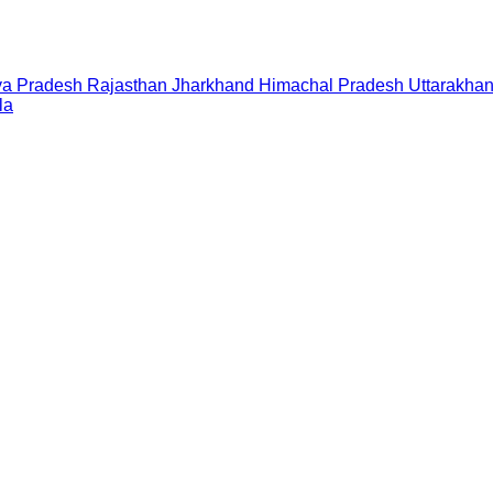
a Pradesh
Rajasthan
Jharkhand
Himachal Pradesh
Uttarakha
la