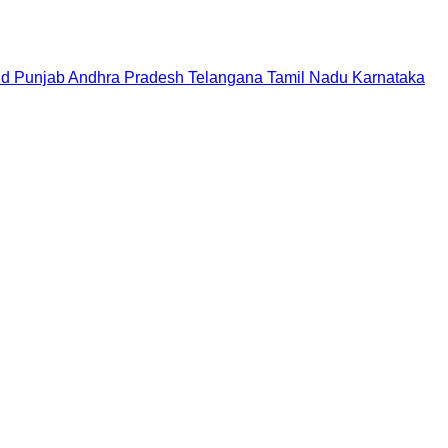
nd
Punjab
Andhra Pradesh
Telangana
Tamil Nadu
Karnataka