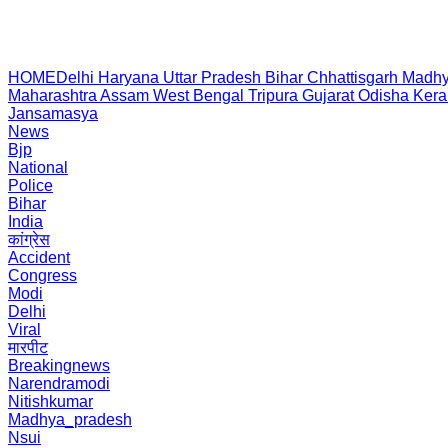
HOME
Delhi
Haryana
Uttar Pradesh
Bihar
Chhattisgarh
Madhy
Maharashtra
Assam
West Bengal
Tripura
Gujarat
Odisha
Kera
Jansamasya
News
Bjp
National
Police
Bihar
India
कांग्रेस
Accident
Congress
Modi
Delhi
Viral
मारपीट
Breakingnews
Narendramodi
Nitishkumar
Madhya_pradesh
Nsui