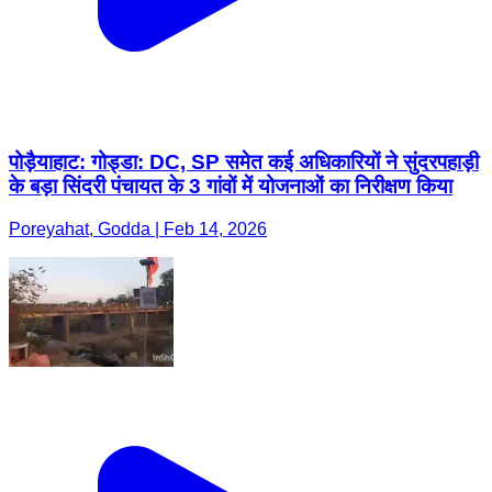
पोड़ैयाहाट: गोड्डा: DC, SP समेत कई अधिकारियों ने सुंदरपहाड़ी
के बड़ा सिंदरी पंचायत के 3 गांवों में योजनाओं का निरीक्षण किया
Poreyahat, Godda | Feb 14, 2026