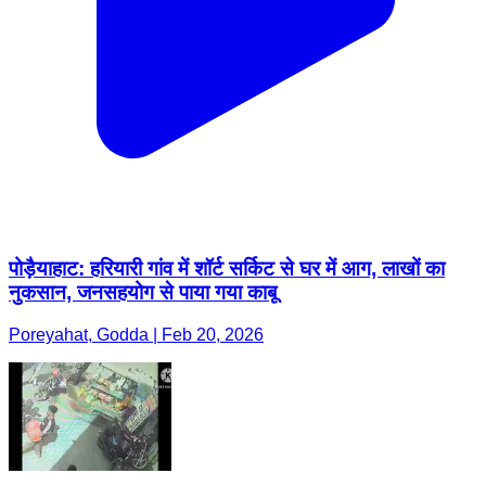
पोड़ैयाहाट: हरियारी गांव में शॉर्ट सर्किट से घर में आग, लाखों का
नुकसान, जनसहयोग से पाया गया काबू
Poreyahat, Godda | Feb 20, 2026