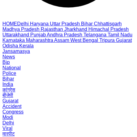
HOME
Delhi
Haryana
Uttar Pradesh
Bihar
Chhattisgarh
Madhya Pradesh
Rajasthan
Jharkhand
Himachal Pradesh
Uttarakhand
Punjab
Andhra Pradesh
Telangana
Tamil Nadu
Karnataka
Maharashtra
Assam
West Bengal
Tripura
Gujarat
Odisha
Kerala
Jansamasya
News
Bjp
National
Police
Bihar
India
कांग्रेस
बीजेपी
Gujarat
Accident
Congress
Modi
Delhi
Viral
मारपीट