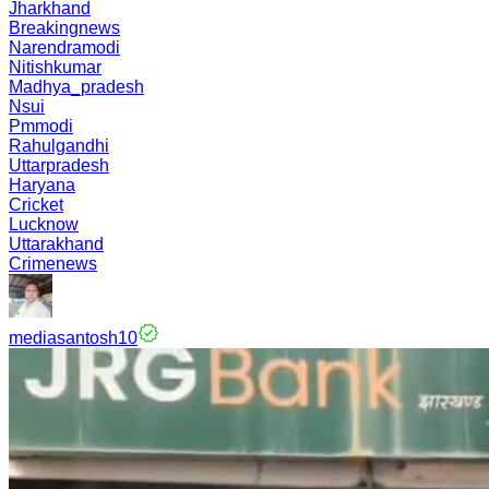
Jharkhand
Breakingnews
Narendramodi
Nitishkumar
Madhya_pradesh
Nsui
Pmmodi
Rahulgandhi
Uttarpradesh
Haryana
Cricket
Lucknow
Uttarakhand
Crimenews
mediasantosh10