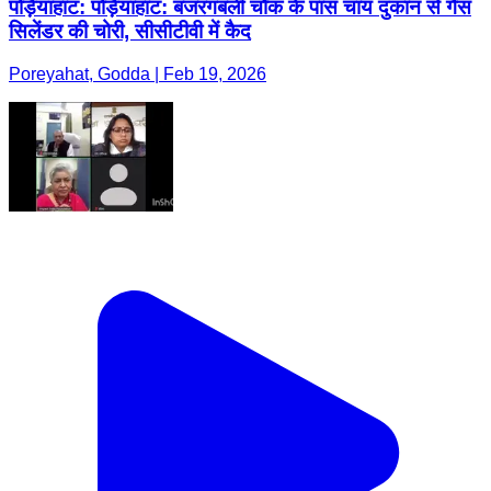
पोड़ैयाहाट: पोड़ैयाहाट: बजरंगबली चौक के पास चाय दुकान से गैस
सिलेंडर की चोरी, सीसीटीवी में कैद
Poreyahat, Godda | Feb 19, 2026