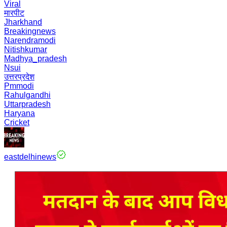
Viral
मारपीट
Jharkhand
Breakingnews
Narendramodi
Nitishkumar
Madhya_pradesh
Nsui
उत्तरप्रदेश
Pmmodi
Rahulgandhi
Uttarpradesh
Haryana
Cricket
eastdelhinews