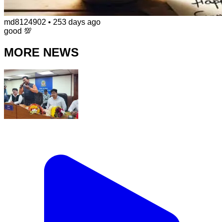
md8124902
•
253 days ago
good 💯
MORE NEWS