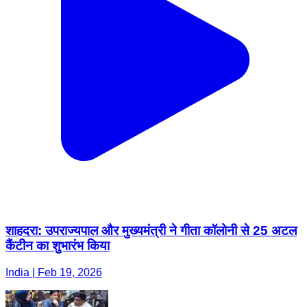
शाहदरा: उपराज्यपाल और मुख्यमंत्री ने गीता कॉलोनी से 25 अटल
कैंटीन का शुभारंभ किया
India | Feb 19, 2026