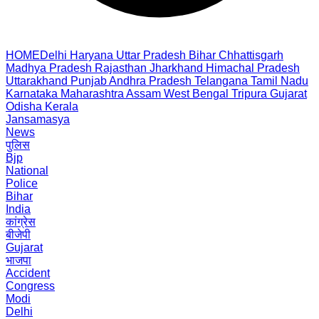
HOME
Delhi
Haryana
Uttar Pradesh
Bihar
Chhattisgarh
Madhya Pradesh
Rajasthan
Jharkhand
Himachal Pradesh
Uttarakhand
Punjab
Andhra Pradesh
Telangana
Tamil Nadu
Karnataka
Maharashtra
Assam
West Bengal
Tripura
Gujarat
Odisha
Kerala
Jansamasya
News
पुलिस
Bjp
National
Police
Bihar
India
कांग्रेस
बीजेपी
Gujarat
भाजपा
Accident
Congress
Modi
Delhi