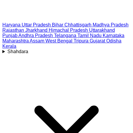
Haryana
Uttar Pradesh
Bihar
Chhattisgarh
Madhya Pradesh
Rajasthan
Jharkhand
Himachal Pradesh
Uttarakhand
Punjab
Andhra Pradesh
Telangana
Tamil Nadu
Karnataka
Maharashtra
Assam
West Bengal
Tripura
Gujarat
Odisha
Kerala
Shahdara