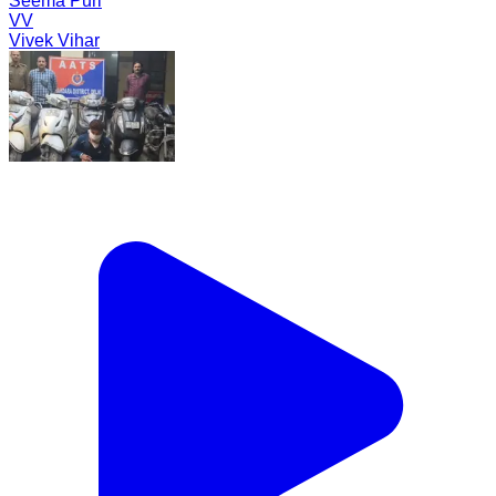
Seema Puri
VV
Vivek Vihar