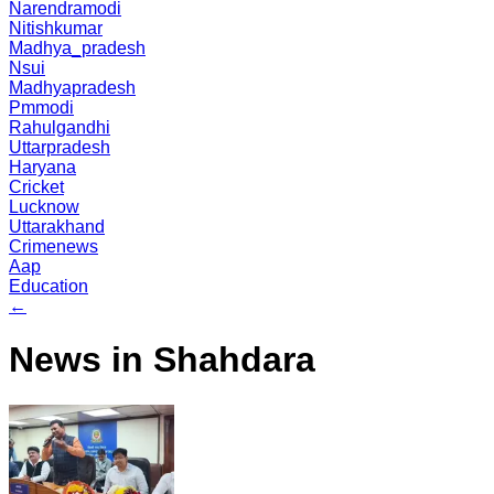
Narendramodi
Nitishkumar
Madhya_pradesh
Nsui
Madhyapradesh
Pmmodi
Rahulgandhi
Uttarpradesh
Haryana
Cricket
Lucknow
Uttarakhand
Crimenews
Aap
Education
←
News in Shahdara