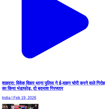
शाहदरा: विवेक विहार थाना पुलिस ने ई-वाहन चोरी करने वाले गिरोह
का किया भंडाफोड़, दो बदमाश गिरफ्तार
India | Feb 19, 2026