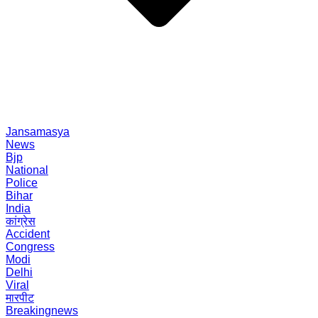
Jansamasya
News
Bjp
National
Police
Bihar
India
कांग्रेस
Accident
Congress
Modi
Delhi
Viral
मारपीट
Breakingnews