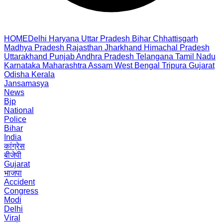
HOME
Delhi
Haryana
Uttar Pradesh
Bihar
Chhattisgarh
Madhya Pradesh
Rajasthan
Jharkhand
Himachal Pradesh
Uttarakhand
Punjab
Andhra Pradesh
Telangana
Tamil Nadu
Karnataka
Maharashtra
Assam
West Bengal
Tripura
Gujarat
Odisha
Kerala
Jansamasya
News
Bjp
National
Police
Bihar
India
कांग्रेस
बीजेपी
Gujarat
भाजपा
Accident
Congress
Modi
Delhi
Viral