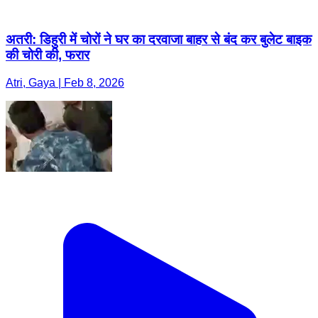
अतरी: डिहुरी में चोरों ने घर का दरवाजा बाहर से बंद कर बुलेट बाइक
की चोरी की, फरार
Atri, Gaya | Feb 8, 2026