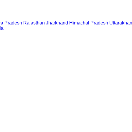
a Pradesh
Rajasthan
Jharkhand
Himachal Pradesh
Uttarakha
la