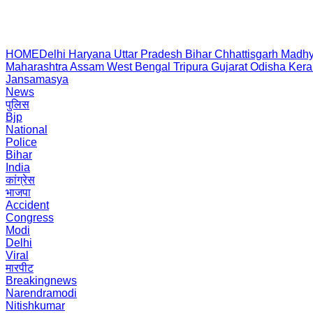
HOME
Delhi
Haryana
Uttar Pradesh
Bihar
Chhattisgarh
Madhy
Maharashtra
Assam
West Bengal
Tripura
Gujarat
Odisha
Kera
Jansamasya
News
पुलिस
Bjp
National
Police
Bihar
India
कांग्रेस
भाजपा
Accident
Congress
Modi
Delhi
Viral
मारपीट
Breakingnews
Narendramodi
Nitishkumar