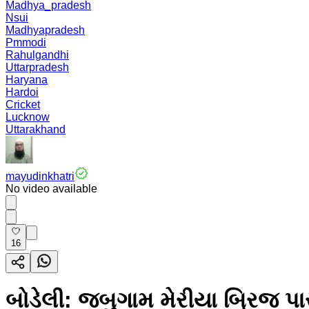
Madhya_pradesh
Nsui
Madhyapradesh
Pmmodi
Rahulgandhi
Uttarpradesh
Haryana
Hardoi
Cricket
Lucknow
Uttarakhand
mayudinkhatri
No video available
16
બોડેલી: જબુગામ મેરીયા બ્રિજ પા