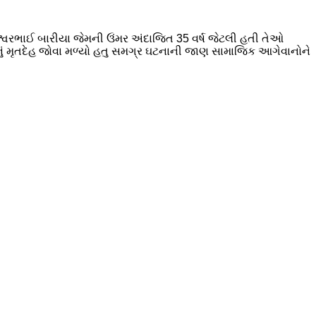
 ઈશ્વરભાઈ બારીયા જેમની ઉંમર અંદાજિત 35 વર્ષ જેટલી હતી તેઓ
નું મૃતદેહ જોવા મળ્યો હતુ સમગ્ર ઘટનાની જાણ સામાજિક આગેવાનોને