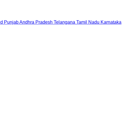
nd
Punjab
Andhra Pradesh
Telangana
Tamil Nadu
Karnataka