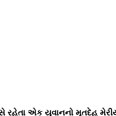
સે રહેતા એક યુવાનનો મૃતદેહ મેર