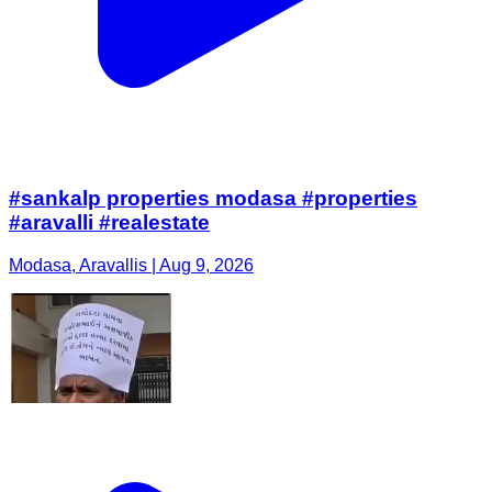
#sankalp properties modasa #properties
#aravalli #realestate
Modasa, Aravallis | Aug 9, 2026