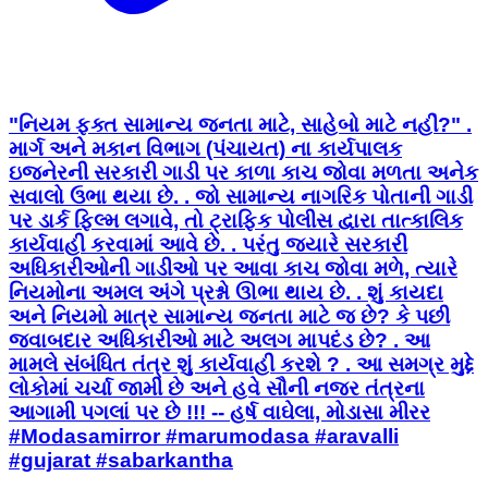
"નિયમ ફક્ત સામાન્ય જનતા માટે, સાહેબો માટે નહીં?" .
માર્ગ અને મકાન વિભાગ (પંચાયત) ના કાર્યપાલક
ઇજનેરની સરકારી ગાડી પર કાળા કાચ જોવા મળતા અનેક
સવાલો ઉભા થયા છે. . જો સામાન્ય નાગરિક પોતાની ગાડી
પર ડાર્ક ફિલ્મ લગાવે, તો ટ્રાફિક પોલીસ દ્વારા તાત્કાલિક
કાર્યવાહી કરવામાં આવે છે. . પરંતુ જ્યારે સરકારી
અધિકારીઓની ગાડીઓ પર આવા કાચ જોવા મળે, ત્યારે
નિયમોના અમલ અંગે પ્રશ્નો ઊભા થાય છે. . શું કાયદા
અને નિયમો માત્ર સામાન્ય જનતા માટે જ છે? કે પછી
જવાબદાર અધિકારીઓ માટે અલગ માપદંડ છે? . આ
મામલે સંબંધિત તંત્ર શું કાર્યવાહી કરશે ? . આ સમગ્ર મુદ્દે
લોકોમાં ચર્ચા જામી છે અને હવે સૌની નજર તંત્રના
આગામી પગલાં પર છે !!! -- હર્ષ વાઘેલા, મોડાસા મીરર
#Modasamirror #marumodasa #aravalli
#gujarat #sabarkantha