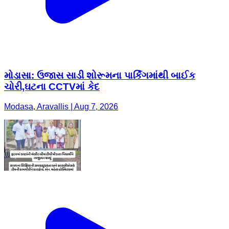
મોડાસા: ઉજાસ સાડી શોરૂમના પાર્કિંગમાંથી બાઈક
ચોરી,ઘટના CCTVમાં કેદ
Modasa, Aravallis | Aug 7, 2026