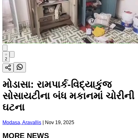
2
મોડાસા: રામપાર્ક-વિદ્યાકુંજ
સોસાયટીના બંધ મકાનમાં ચોરીની
ઘટના
Modasa, Aravallis
|
Nov 19, 2025
MORE NEWS