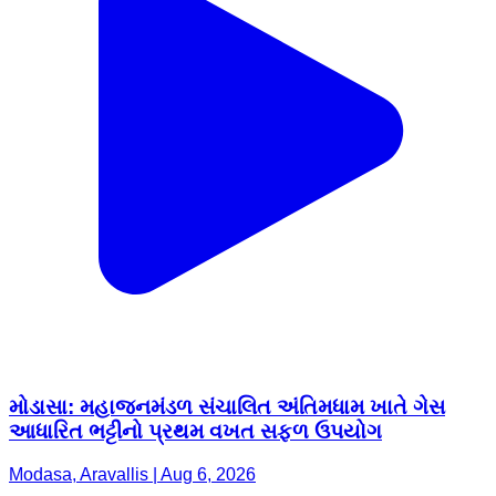
મોડાસા: મહાજનમંડળ સંચાલિત અંતિમધામ ખાતે ગેસ
આધારિત ભટ્ટીનો પ્રથમ વખત સફળ ઉપયોગ
Modasa, Aravallis | Aug 6, 2026