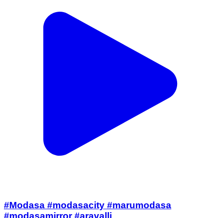
#Modasa #modasacity #marumodasa
#modasamirror #aravalli