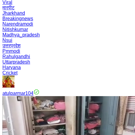
Viral
मारपीट
Jharkhand
Breakingnews
Narendramodi
Nitishkumar
Madhya_pradesh
Nsui
उत्तरप्रदेश
Pmmodi
Rahulgandhi
Uttarpradesh
Haryana
Cricket
atulparmar104