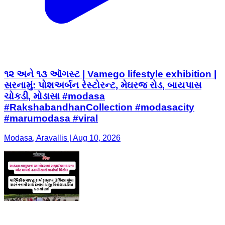
૧૨ અને ૧૩ ઑગસ્ટ | Vamego lifestyle exhibition |
સરનામું: પોશઅર્બન રેસ્ટોરન્ટ, મેઘરજ રોડ, બાયપાસ
ચોકડી, મોડાસા #modasa
#RakshabandhanCollection #modasacity
#marumodasa #viral
Modasa, Aravallis | Aug 10, 2026