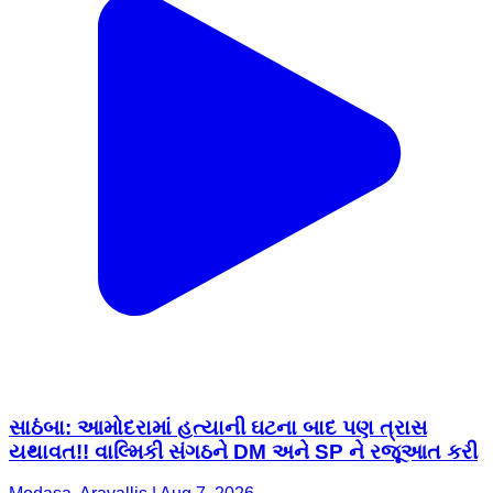
સાઠંબા: આમોદરામાં હત્યાની ઘટના બાદ પણ ત્રાસ
યથાવત!! વાલ્મિકી સંગઠને DM અને SP ને રજૂઆત કરી