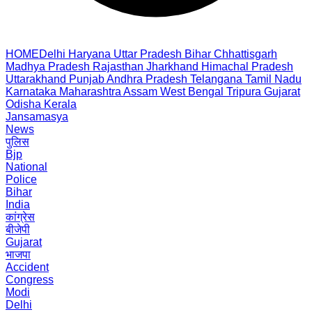
HOME
Delhi
Haryana
Uttar Pradesh
Bihar
Chhattisgarh
Madhya Pradesh
Rajasthan
Jharkhand
Himachal Pradesh
Uttarakhand
Punjab
Andhra Pradesh
Telangana
Tamil Nadu
Karnataka
Maharashtra
Assam
West Bengal
Tripura
Gujarat
Odisha
Kerala
Jansamasya
News
पुलिस
Bjp
National
Police
Bihar
India
कांग्रेस
बीजेपी
Gujarat
भाजपा
Accident
Congress
Modi
Delhi