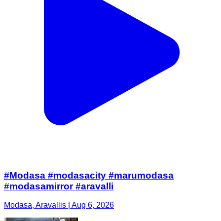
#Modasa #modasacity #marumodasa
#modasamirror #aravalli
Modasa, Aravallis | Aug 6, 2026