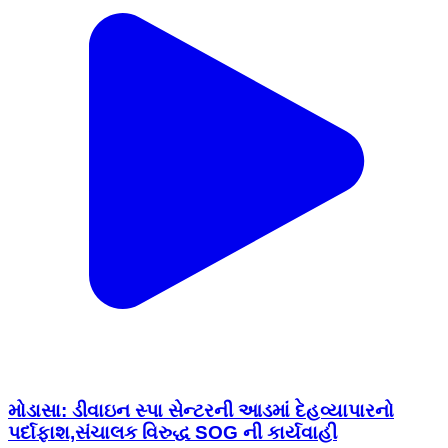
મોડાસા: ડીવાઇન સ્પા સેન્ટરની આડમાં દેહવ્યાપારનો
પર્દાફાશ,સંચાલક વિરુદ્ધ SOG ની કાર્યવાહી