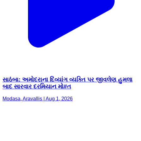
સાઠંબા: અમોદરાના દિવ્યાંગ વ્યક્તિ પર જીવલેણ હુમલા
બાદ સારવાર દરમિયાન મો#ત
Modasa, Aravallis | Aug 1, 2026