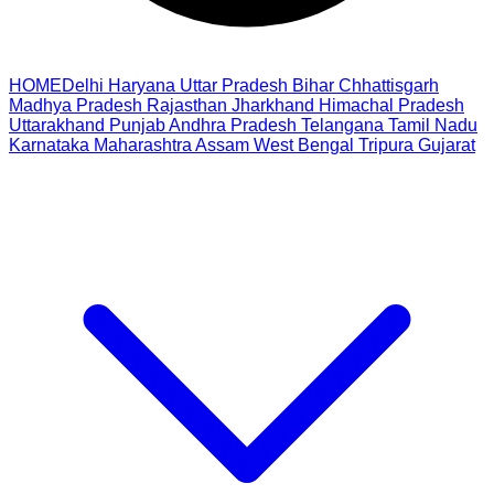
HOME
Delhi
Haryana
Uttar Pradesh
Bihar
Chhattisgarh
Madhya Pradesh
Rajasthan
Jharkhand
Himachal Pradesh
Uttarakhand
Punjab
Andhra Pradesh
Telangana
Tamil Nadu
Karnataka
Maharashtra
Assam
West Bengal
Tripura
Gujarat