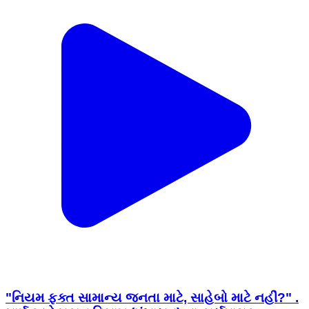
"નિયમ ફક્ત સામાન્ય જનતા માટે, સાહેબો માટે નહીં?" .