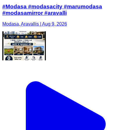
#Modasa #modasacity #marumodasa
#modasamirror #aravalli
Modasa, Aravallis | Aug 9, 2026