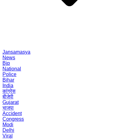
Jansamasya
News
Bjp
National
Police
Bihar
India
कांग्रेस
बीजेपी
Gujarat
भाजपा
Accident
Congress
Modi
Delhi
Viral