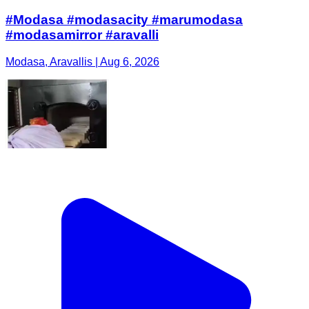
#Modasa #modasacity #marumodasa
#modasamirror #aravalli
Modasa, Aravallis | Aug 6, 2026