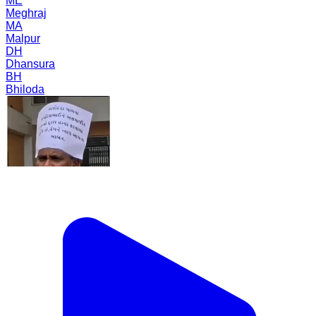
ME
Meghraj
MA
Malpur
DH
Dhansura
BH
Bhiloda