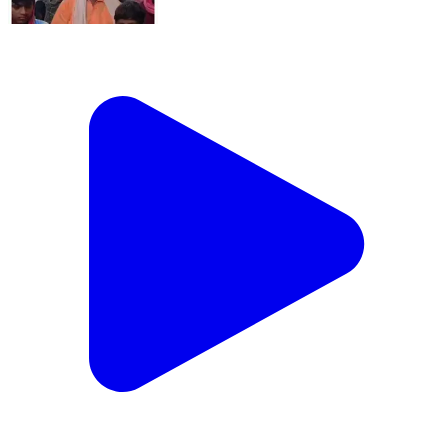
સાઠંબા: અમોદરાના દિવ્યાંગ વ્યક્તિ પર જીવલેણ હુમલા
બાદ સારવાર દરમિયાન નિધન
Modasa, Aravallis | Aug 1, 2026