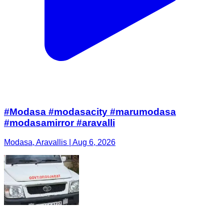
#Modasa #modasacity #marumodasa
#modasamirror #aravalli
Modasa, Aravallis | Aug 6, 2026