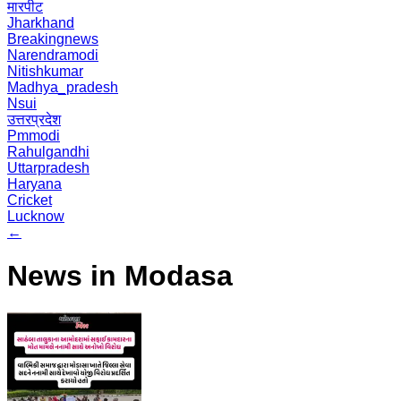
मारपीट
Jharkhand
Breakingnews
Narendramodi
Nitishkumar
Madhya_pradesh
Nsui
उत्तरप्रदेश
Pmmodi
Rahulgandhi
Uttarpradesh
Haryana
Cricket
Lucknow
←
News in Modasa