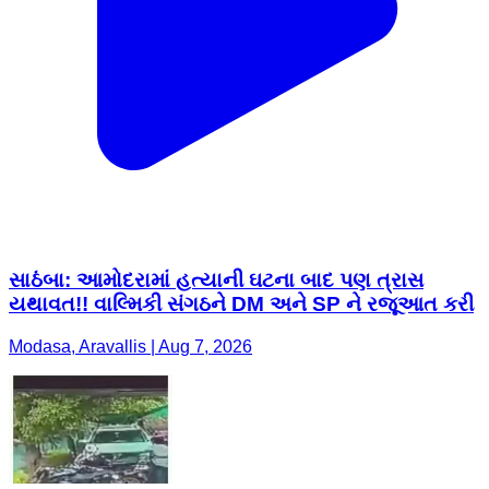
સાઠંબા: આમોદરામાં હત્યાની ઘટના બાદ પણ ત્રાસ
યથાવત!! વાલ્મિકી સંગઠને DM અને SP ને રજૂઆત કરી
Modasa, Aravallis | Aug 7, 2026