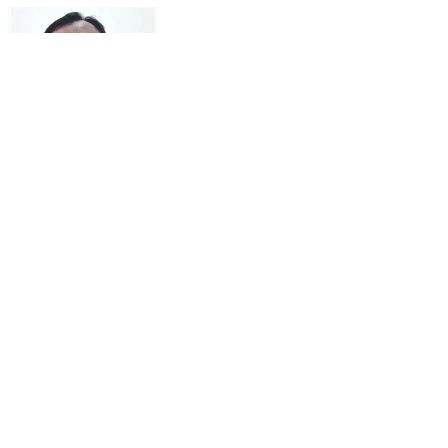
મોડાસા:નગર પાલિકાની સામાન્ય સભામાં કોંગ્રેસ પક્ષ
દ્વારા અનેક મુદ્દે તાર્કિક રજૂઆત કરાઈ
Modasa, Aravallis | Aug 1, 2026