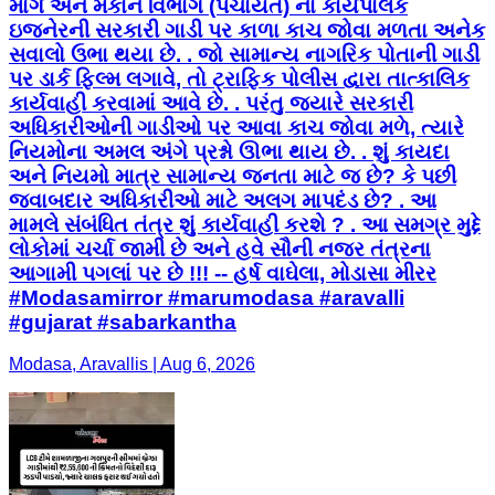
માર્ગ અને મકાન વિભાગ (પંચાયત) ના કાર્યપાલક
ઇજનેરની સરકારી ગાડી પર કાળા કાચ જોવા મળતા અનેક
સવાલો ઉભા થયા છે. . જો સામાન્ય નાગરિક પોતાની ગાડી
પર ડાર્ક ફિલ્મ લગાવે, તો ટ્રાફિક પોલીસ દ્વારા તાત્કાલિક
કાર્યવાહી કરવામાં આવે છે. . પરંતુ જ્યારે સરકારી
અધિકારીઓની ગાડીઓ પર આવા કાચ જોવા મળે, ત્યારે
નિયમોના અમલ અંગે પ્રશ્નો ઊભા થાય છે. . શું કાયદા
અને નિયમો માત્ર સામાન્ય જનતા માટે જ છે? કે પછી
જવાબદાર અધિકારીઓ માટે અલગ માપદંડ છે? . આ
મામલે સંબંધિત તંત્ર શું કાર્યવાહી કરશે ? . આ સમગ્ર મુદ્દે
લોકોમાં ચર્ચા જામી છે અને હવે સૌની નજર તંત્રના
આગામી પગલાં પર છે !!! -- હર્ષ વાઘેલા, મોડાસા મીરર
#Modasamirror #marumodasa #aravalli
#gujarat #sabarkantha
Modasa, Aravallis | Aug 6, 2026