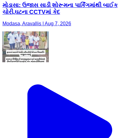
મોડાસા: ઉજાસ સાડી શોરૂમના પાર્કિંગમાંથી બાઈક
ચોરી,ઘટના CCTVમાં કેદ
Modasa, Aravallis | Aug 7, 2026