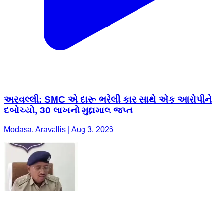
અરવલ્લી: SMC એ દારૂ ભરેલી કાર સાથે એક આરોપીને
દબોચ્યો, 30 લાખનો મુદ્દામાલ જપ્ત
Modasa, Aravallis | Aug 3, 2026