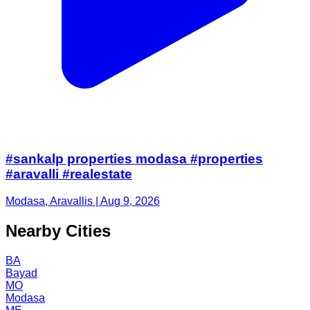
#sankalp properties modasa #properties
#aravalli #realestate
Modasa, Aravallis | Aug 9, 2026
Nearby Cities
BA
Bayad
MO
Modasa