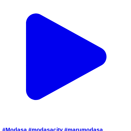
#Modasa #modasacity #marumodasa