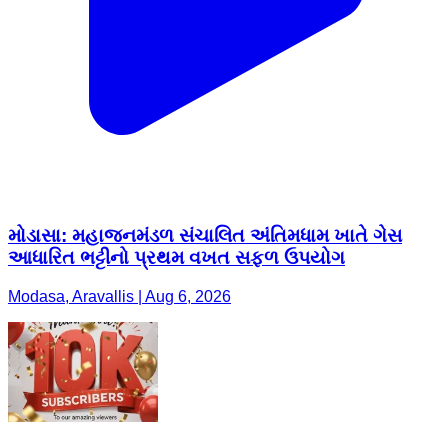
મોડાસા: મહાજનમંડળ સંચાલિત અંતિમધામ ખાતે ગેસ
આધારિત ભટ્ટીનો પ્રથમ વખત સફળ ઉપયોગ
Modasa, Aravallis | Aug 6, 2026