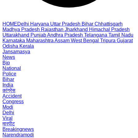
HOME
Delhi
Haryana
Uttar Pradesh
Bihar
Chhattisgarh
Madhya Pradesh
Rajasthan
Jharkhand
Himachal Pradesh
Uttarakhand
Punjab
Andhra Pradesh
Telangana
Tamil Nadu
Karnataka
Maharashtra
Assam
West Bengal
Tripura
Gujarat
Odisha
Kerala
Jansamasya
News
Bjp
National
Police
Bihar
India
कांग्रेस
Accident
Congress
Modi
Delhi
Viral
मारपीट
Breakingnews
Narendramodi