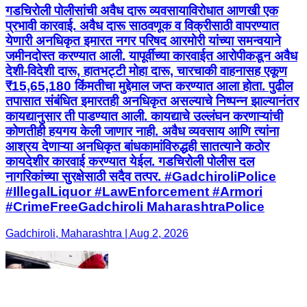
गडचिरोली पोलीसांची अवैध दारू व्यवसायाविरोधात आणखी एक
प्रभावी कारवाई. अवैध दारू साठवणूक व विक्रीसाठी वापरण्यात
येणारी अनधिकृत इमारत नगर परिषद आरमोरी यांच्या समन्वयाने
जमीनदोस्त करण्यात आली. यापूर्वीच्या कारवाईत आरोपीकडून अवैध
देशी-विदेशी दारू, हातभट्टी मोहा दारू, चारचाकी वाहनासह एकूण
₹15,65,180 किंमतीचा मुद्देमाल जप्त करण्यात आला होता. पुढील
तपासात संबंधित इमारतही अनधिकृत असल्याचे निष्पन्न झाल्यानंतर
कायद्यानुसार ती पाडण्यात आली. कायद्याचे उल्लंघन करणाऱ्यांची
कोणतीही हयगय केली जाणार नाही. अवैध व्यवसाय आणि त्यांना
आश्रय देणाऱ्या अनधिकृत बांधकामांविरुद्धही सातत्याने कठोर
कायदेशीर कारवाई करण्यात येईल. गडचिरोली पोलीस दल
नागरिकांच्या सुरक्षेसाठी सदैव तत्पर. #GadchiroliPolice
#IllegalLiquor #LawEnforcement #Armori
#CrimeFreeGadchiroli MaharashtraPolice
Gadchiroli, Maharashtra | Aug 2, 2026