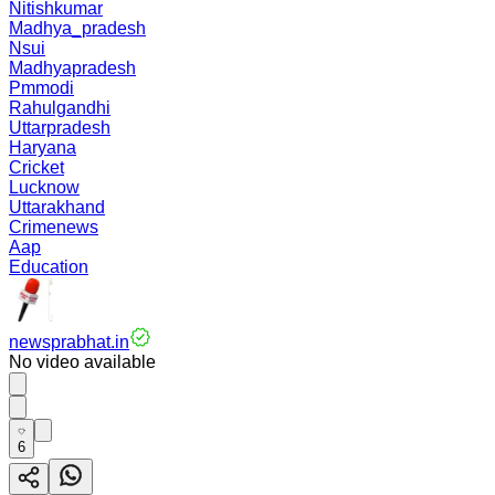
Nitishkumar
Madhya_pradesh
Nsui
Madhyapradesh
Pmmodi
Rahulgandhi
Uttarpradesh
Haryana
Cricket
Lucknow
Uttarakhand
Crimenews
Aap
Education
newsprabhat.in
No video available
6