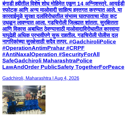
बंगाडी हद्दीतील विशेष शोध मोहिमेत एकूण 14 अग्निशस्त्रे, आयईडी
स्फोटक आणि अन्य माओवादी साहित्य हस्तगत करण्यात आले. या
कारवाईमुळे सुरक्षा दलांविरोधातील संभाव्य घातपाताचा मोठा कट
उधळून लावण्यात आला. गडचिरोली जिल्ह्यात शांतता, सुरक्षितता
आणि विकास अबाधित ठेवण्यासाठी माओवादाविरोधातील कारवाया
यापुढेही अधिक प्रभावीपणे सुरू राहतील. गडचिरोली पोलीस दल
नागरिकांच्या सुरक्षेसाठी सदैव तत्पर. #GadchiroliPolice
#OperationAntimPrahar #CRPF
#AntiNaxalOperation #SecurityForAll
SafeGadchiroli MaharashtraPolice
LawAndOrder PublicSafety TogetherForPeace
Gadchiroli, Maharashtra | Aug 4, 2026