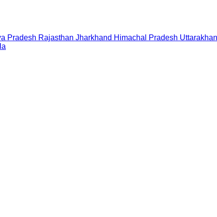
a Pradesh
Rajasthan
Jharkhand
Himachal Pradesh
Uttarakha
la