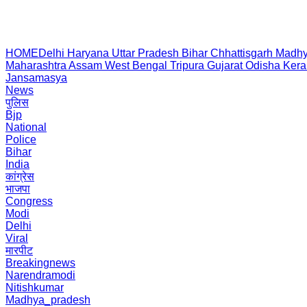
HOME
Delhi
Haryana
Uttar Pradesh
Bihar
Chhattisgarh
Madhy
Maharashtra
Assam
West Bengal
Tripura
Gujarat
Odisha
Kera
Jansamasya
News
पुलिस
Bjp
National
Police
Bihar
India
कांग्रेस
भाजपा
Congress
Modi
Delhi
Viral
मारपीट
Breakingnews
Narendramodi
Nitishkumar
Madhya_pradesh