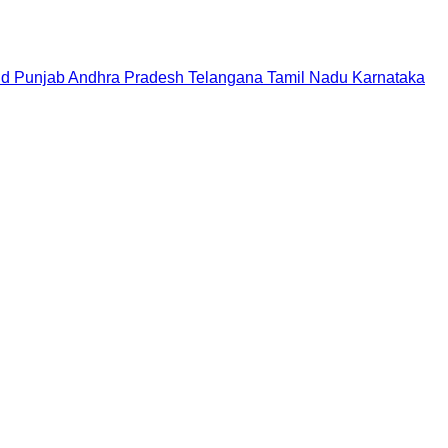
nd
Punjab
Andhra Pradesh
Telangana
Tamil Nadu
Karnataka