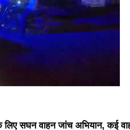
े लिए सघन वाहन जांच अभियान, कई वाहनों