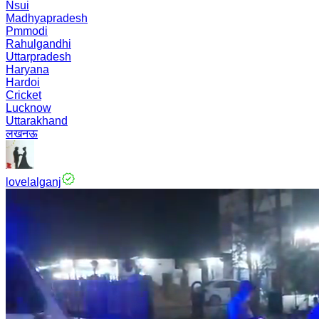
Nsui
Madhyapradesh
Pmmodi
Rahulgandhi
Uttarpradesh
Haryana
Hardoi
Cricket
Lucknow
Uttarakhand
लखनऊ
lovelalganj