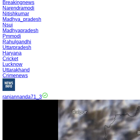
Breakingnews
Narendramodi
Nitishkumar
Madhya_pradesh
Nsui
Madhyapradesh
Pmmodi
Rahulgandhi
Uttarpradesh
Haryana
Cricket
Lucknow
Uttarakhand
Crimenews
ranjannanda71_3