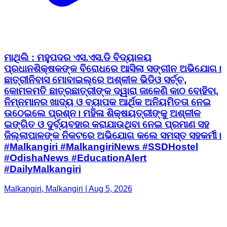
ପ୍ରଧାନଶିକ୍ଷକଙ୍କ ବିରୋଧରେ ଆସିଲା ସଙ୍ଗୀନ ଅଭିଯୋଗ।
ଛାତ୍ରୀନିବାସ ମୋବାଇଲ୍‌ରେ ଅଶ୍ଳୀଳ ଭିଡିଓ ସର୍ଚ୍ଚ,
କୋମଳମତି ଛାତ୍ରଛାତ୍ରୀଙ୍କ ଦ୍ୱାରା ଜାଳେଣି କାଠ ବୋହିବା,
ନିମ୍ନମାନର ଖାଦ୍ୟ ଓ ବ୍ୟାପକ ଆର୍ଥିକ ଅନିୟମିତତା ନେଇ
ଉଠେଇଲେ ପ୍ରଶ୍ନ। ମହିଳା ଶିକ୍ଷୟତ୍ରୀଙ୍କୁ ଅଶ୍ଳୀଳ
ଇଙ୍ଗିତ ଓ ଦୁର୍ବ୍ୟବହାର କରାଯାଉଥିବା ନେଇ ପ୍ରମାଣ ସହ
ଜିଲ୍ଲାପାଳଙ୍କ ନିକଟରେ ଅଭିଯୋଗ କଲେ ସମସ୍ତ ସହକର୍ମୀ। ​
#Malkangiri #MalkangiriNews #SSDHostel
#OdishaNews #EducationAlert
#DailyMalkangiri
Malkangiri, Malkangiri | Aug 5, 2026