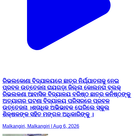
ରିଭଲକୋଣା ବିଦ୍ଯାଳୟରେ ଛାତ୍ର ନିର୍ଯ୍ଯାତନାକୁ ନେଇ
ପ୍ରବଳ ଉତ୍ତେଜନା ରାୟଗଡ଼ା ଜିଲ୍ଲା କୋଲନରା ବ୍ଲକ୍
ରିଭଲକଣା ଆବାସିକ ବିଦ୍ୟାଳୟ ବରିଷ୍ଠ ଛାତ୍ର କନିଷ୍ଠଙ୍କୁ
ଅତ୍ୟାଚାର ଘଟଣା ବିଦ୍ୟାଳୟ ପରିସରରେ ପ୍ରବଳ
ଉତ୍ତେଜନା ।ଶତାଧିକ ଅଭିଭାବକ ଘେରିଲେ ସ୍କୁଲ
ଶିକ୍ଷକଙ୍କ ସହିତ ମଙ୍ଗଳ ଅଧିକାରିଙ୍କୁ ।
Malkangiri, Malkangiri | Aug 6, 2026