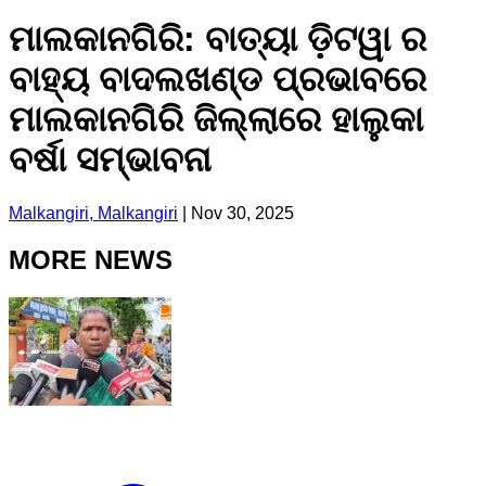
ମାଲକାନଗିରି: ବାତ୍ୟା ଡ଼ିଟୱା ର
ବାହ୍ୟ ବାଦଲଖଣ୍ଡ ପ୍ରଭାବରେ
ମାଲକାନଗିରି ଜିଲ୍ଲାରେ ହାଲୁକା
ବର୍ଷା ସମ୍ଭାବନା
Malkangiri, Malkangiri
|
Nov 30, 2025
MORE NEWS