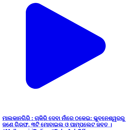
ମାଲକାନଗିରି : ​ଚାକିରି ଦେବା ନାଁରେ ଠକେଇ: ଭୁବନେଶ୍ୱରରୁ
ଜଣେ ଗିରଫ, ୩ଟି ମୋବାଇଲ ଓ ପାମ୍ପଲେଟ ଜବତ ।