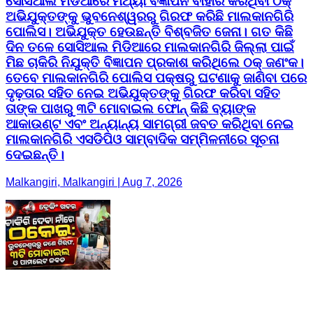
ସୋସିଆଲ ମିଡିଆରେ ମିଥ୍ୟା ବିଜ୍ଞାପନ ବାହାର କରିଥିବା ଠକ୍
ଅଭିଯୁକ୍ତଙ୍କୁ ଭୁବନେଶ୍ୱରରୁ ଗିରଫ କରିଛି ମାଲକାନଗିରି
ପୋଲିସ। ଅଭିଯୁକ୍ତ ହେଉଛନ୍ତି ବିଶ୍ବଜିତ ଜେନା। ଗତ କିଛି
ଦିନ ତଳେ ସୋସିଆଲ ମିଡିଆରେ ମାଲକାନଗିରି ଜିଲ୍ଲା ପାଇଁ
ମିଛ ଚାକିରି ନିଯୁକ୍ତି ବିଜ୍ଞାପନ ପ୍ରକାଶ କରିଥିଲେ ଠକ୍ ଜଣଂକ।
ତେବେ ମାଲକାନଗିରି ପୋଲିସ ପକ୍ଷରୁ ଘଟଣାକୁ ଜାଣିବା ପରେ
ଦୃଢ଼ତାର ସହିତ ନେଇ ଅଭିଯୁକ୍ତଙ୍କୁ ଗିରଫ କରିବା ସହିତ
ତାଙ୍କ ପାଖରୁ ୩ଟି ମୋବାଇଲ ଫୋନ୍ କିଛି ବ୍ୟାଙ୍କ
ଆକାଉଣ୍ଟ ଏବଂ ଅନ୍ୟାନ୍ୟ ସାମଗ୍ରୀ ଜବତ କରିଥିବା ନେଇ
ମାଲକାନଗିରି ଏସଡିପିଓ ସାମ୍ବାଦିକ ସମ୍ମିଳନୀରେ ସୂଚନା
ଦେଇଛନ୍ତି।
Malkangiri, Malkangiri | Aug 7, 2026