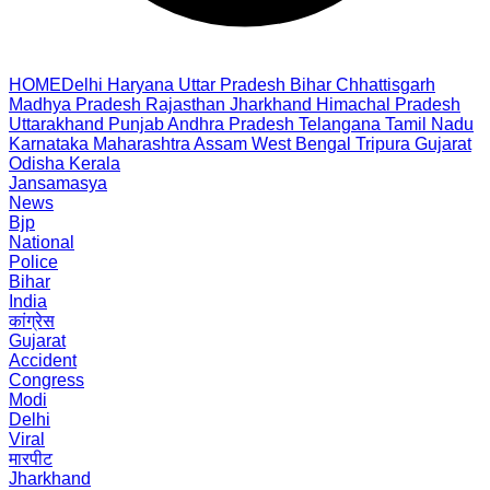
HOME
Delhi
Haryana
Uttar Pradesh
Bihar
Chhattisgarh
Madhya Pradesh
Rajasthan
Jharkhand
Himachal Pradesh
Uttarakhand
Punjab
Andhra Pradesh
Telangana
Tamil Nadu
Karnataka
Maharashtra
Assam
West Bengal
Tripura
Gujarat
Odisha
Kerala
Jansamasya
News
Bjp
National
Police
Bihar
India
कांग्रेस
Gujarat
Accident
Congress
Modi
Delhi
Viral
मारपीट
Jharkhand