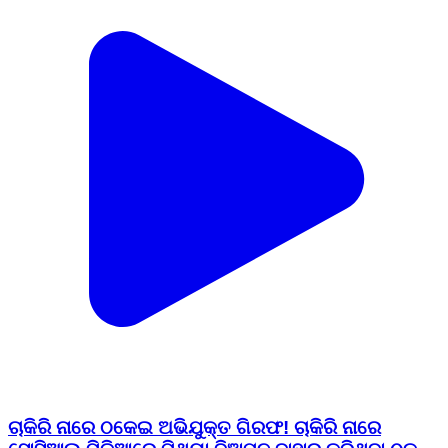
ଚାକିରି ନାରେ ଠକେଇ ଅଭିଯୁକ୍ତ ଗିରଫ! ଚାକିରି ନାରେ