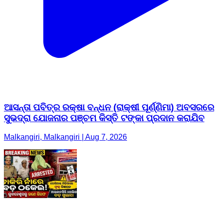
ଆସନ୍ତା ପବିତ୍ର ରକ୍ଷା ବନ୍ଧନ (ରାକ୍ଷୀ ପୂର୍ଣ୍ଣିମା) ଅବସରରେ
ସୁଭଦ୍ରା ଯୋଜନାର ପଞ୍ଚମ କିସ୍ତି ଟଙ୍କା ପ୍ରଦାନ କରାଯିବ
Malkangiri, Malkangiri | Aug 7, 2026