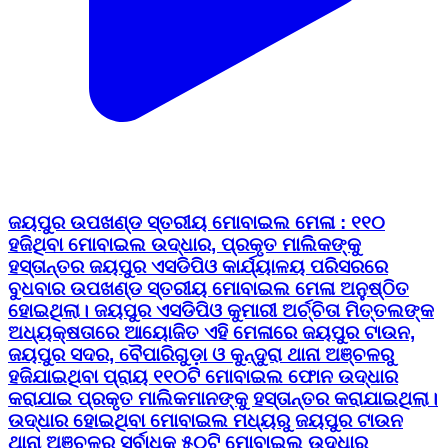
ଜୟପୁର ଉପଖଣ୍ଡ ସ୍ତରୀୟ ମୋବାଇଲ ମେଳା : ୧୧୦
ହଜିଥିବା ମୋବାଇଲ ଉଦ୍ଧାର, ପ୍ରକୃତ ମାଲିକଙ୍କୁ
ହସ୍ତାନ୍ତର ଜୟପୁର ଏସଡିପିଓ କାର୍ଯ୍ୟାଳୟ ପରିସରରେ
ବୁଧବାର ଉପଖଣ୍ଡ ସ୍ତରୀୟ ମୋବାଇଲ ମେଳା ଅନୁଷ୍ଠିତ
ହୋଇଥିଲା। ଜୟପୁର ଏସଡିପିଓ କୁମାରୀ ଅର୍ଚ୍ଚିତା ମିତ୍ତଲଙ୍କ
ଅଧ୍ୟକ୍ଷତାରେ ଆୟୋଜିତ ଏହି ମେଳାରେ ଜୟପୁର ଟାଉନ,
ଜୟପୁର ସଦର, ବୈପାରିଗୁଡ଼ା ଓ କୁନ୍ଦୁରା ଥାନା ଅଞ୍ଚଳରୁ
ହଜିଯାଇଥିବା ପ୍ରାୟ ୧୧୦ଟି ମୋବାଇଲ ଫୋନ ଉଦ୍ଧାର
କରାଯାଇ ପ୍ରକୃତ ମାଲିକମାନଙ୍କୁ ହସ୍ତାନ୍ତର କରାଯାଇଥିଲା।
ଉଦ୍ଧାର ହୋଇଥିବା ମୋବାଇଲ ମଧ୍ୟରୁ ଜୟପୁର ଟାଉନ
ଥାନା ଅଞ୍ଚଳରୁ ସର୍ବାଧିକ ୫୦ଟି ମୋବାଇଲ ଉଦ୍ଧାର