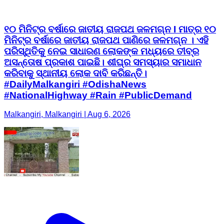
୧୦ ମିନିଟ୍‌ର ବର୍ଷାରେ ଜାତୀୟ ରାଜପଥ ଜଳମଗ୍ନ I ମାତ୍ର ୧୦
ମିନିଟ୍‌ର ବର୍ଷାରେ ଜାତୀୟ ରାଜପଥ ପାଣିରେ ଜଳମଗ୍ନ । ଏହି
ପରିସ୍ଥିତିକୁ ନେଇ ସାଧାରଣ ଲୋକଙ୍କ ମଧ୍ୟରେ ତୀବ୍ର
ଅସନ୍ତୋଷ ପ୍ରକାଶ ପାଇଛି। ଶୀଘ୍ର ସମସ୍ୟାର ସମାଧାନ
କରିବାକୁ ସ୍ଥାନୀୟ ଲୋକ ଦାବି କରିଛନ୍ତି।
#DailyMalkangiri #OdishaNews
#NationalHighway #Rain #PublicDemand
Malkangiri, Malkangiri | Aug 6, 2026