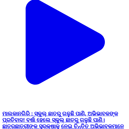
ମାଲକାନଗିରି : ସ୍କୁଲ୍ ଛାତରୁ ଗଳୁଛି ପାଣି, ଅଭିଭାବକଙ୍କ
ପ୍ରତିବାଦ! ବର୍ଷା ହେଲେ ସ୍କୁଲ୍ ଛାତରୁ ଗଳୁଛି ପାଣି।
ଛାତ୍ରଛାତ୍ରୀଙ୍କ ସୁରକ୍ଷାକୁ ନେଇ ଚିନ୍ତିତ ଅଭିଭାବକମାନେ