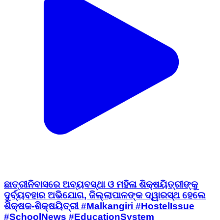
ଛାତ୍ରୀନିବାସରେ ଅବ୍ୟବସ୍ଥା ଓ ମହିଳା ଶିକ୍ଷୟିତ୍ରୀଙ୍କୁ
ଦୁର୍ବ୍ୟବହାର ଅଭିଯୋଗ, ଜିଲ୍ଲାପାଳଙ୍କ ଦ୍ୱାରସ୍ଥ ହେଲେ
ଶିକ୍ଷକ-ଶିକ୍ଷୟିତ୍ରୀ #Malkangiri #HostelIssue
#SchoolNews #EducationSystem