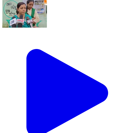
ମାଥିଲି : ମହୁପଦର ଏସ.ଏସ.ଡି ବିଦ୍ୟାଳୟ