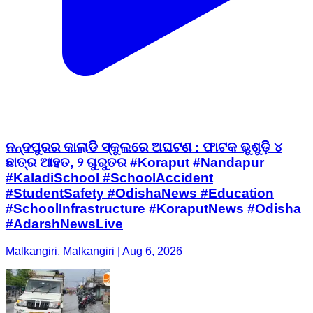
ନନ୍ଦପୁରର କାଲାଡି ସ୍କୁଲରେ ଅଘଟଣ : ଫାଟକ ଭୁଶୁଡ଼ି ୪
ଛାତ୍ର ଆହତ, ୨ ଗୁରୁତର #Koraput #Nandapur
#KaladiSchool #SchoolAccident
#StudentSafety #OdishaNews #Education
#SchoolInfrastructure #KoraputNews #Odisha
#AdarshNewsLive
Malkangiri, Malkangiri | Aug 6, 2026