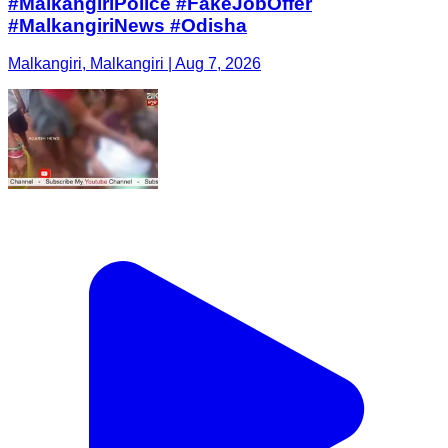
#MalkangiriPolice #FakeJobOffer
#MalkangiriNews #Odisha
Malkangiri, Malkangiri | Aug 7, 2026