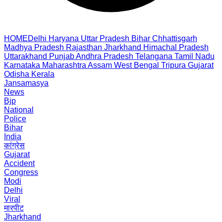
HOME
Delhi
Haryana
Uttar Pradesh
Bihar
Chhattisgarh
Madhya Pradesh
Rajasthan
Jharkhand
Himachal Pradesh
Uttarakhand
Punjab
Andhra Pradesh
Telangana
Tamil Nadu
Karnataka
Maharashtra
Assam
West Bengal
Tripura
Gujarat
Odisha
Kerala
Jansamasya
News
Bjp
National
Police
Bihar
India
कांग्रेस
Gujarat
Accident
Congress
Modi
Delhi
Viral
मारपीट
Jharkhand