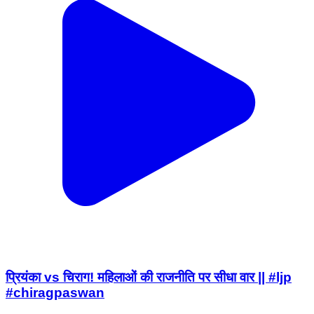
प्रियंका vs चिराग! महिलाओं की राजनीति पर सीधा वार || #ljp
#chiragpaswan