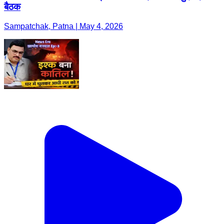
बैठक
Sampatchak, Patna | May 4, 2026