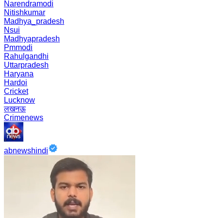
Narendramodi
Nitishkumar
Madhya_pradesh
Nsui
Madhyapradesh
Pmmodi
Rahulgandhi
Uttarpradesh
Haryana
Hardoi
Cricket
Lucknow
लखनऊ
Crimenews
abnewshindi