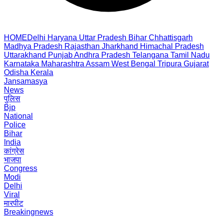
HOME
Delhi
Haryana
Uttar Pradesh
Bihar
Chhattisgarh
Madhya Pradesh
Rajasthan
Jharkhand
Himachal Pradesh
Uttarakhand
Punjab
Andhra Pradesh
Telangana
Tamil Nadu
Karnataka
Maharashtra
Assam
West Bengal
Tripura
Gujarat
Odisha
Kerala
Jansamasya
News
पुलिस
Bjp
National
Police
Bihar
India
कांग्रेस
भाजपा
Congress
Modi
Delhi
Viral
मारपीट
Breakingnews