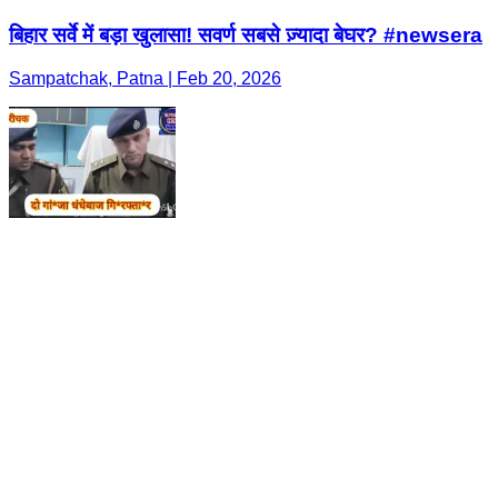
गौरीचक पुलिस ने कंडाप से दो गां*जा धं*धेबा*जों को किया