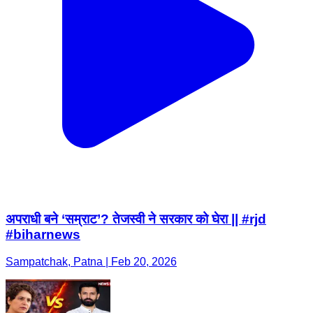
अपराधी बने ‘सम्राट’? तेजस्वी ने सरकार को घेरा || #rjd
#biharnews
Sampatchak, Patna | Feb 20, 2026