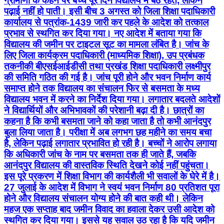
ग्रामीणों के कहने पर बच्चे पूरे दिन विद्यालय में बैठे रहते, लेकिन
पढ़ाई नहीं हो पाती। इसी बीच 3 अगस्त को जिला शिक्षा पदाधिकारी
कार्यालय से पत्रांक-1439 जारी कर पहले के आदेश को तत्काल
प्रभाव से स्थगित कर दिया गया। नए आदेश में बताया गया कि
विद्यालय की जमीन पर टाइटल सूट का मामला लंबित है। जांच के
लिए जिला कार्यक्रम पदाधिकारी (माध्यमिक शिक्षा), उप प्रबंधक
तकनीकी बीएसईआईडीसी तथा प्रखंड शिक्षा पदाधिकारी लक्ष्मीपुर
की समिति गठित की गई है। जांच पूरी होने और भवन निर्माण कार्य
समाप्त होने तक विद्यालय का संचालन फिर से बसमता के मध्य
विद्यालय भवन में करने का निर्देश दिया गया। लगातार बदलते आदेशों
ने विद्यार्थियों और अभिभावकों की परेशानी बढ़ा दी है। छात्रों का
कहना है कि कभी बसमता जाने को कहा जाता है तो कभी आनंदपुर
बुला लिया जाता है। परीक्षा में अब लगभग छह महीने का समय बचा
है, लेकिन पढ़ाई लगातार प्रभावित हो रही है। बच्चों ने आरोप लगाया
कि अधिकारी जांच के नाम पर बसमता तक ही जाते हैं, जबकि
आनंदपुर विद्यालय की वास्तविक स्थिति देखने कोई नहीं पहुंचता।
इस पूरे प्रकरण में शिक्षा विभाग की कार्यशैली भी सवालों के घेरे में है।
27 जुलाई के आदेश में विभाग ने स्वयं भवन निर्माण 80 प्रतिशत पूरा
होने और विद्यालय संचालन योग्य होने की बात कही थी। लेकिन
महज एक सप्ताह बाद जमीन विवाद का हवाला देकर उसी आदेश को
स्थगित कर दिया गया। इससे यह सवाल उठ रहा है कि यदि जमीन