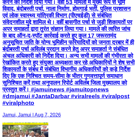
करने का निर्देश दिया गया। वहीं 53 मामलों में मुख्य रूप से भूमि
विवाद, बंदोबस्ती पर्चा, नाला निर्माण, होमगार्ड भर्ती, पुलिस प्रशासन
एवं लोक स्वास्थ्य यांत्रिकी विभाग (पीएचईडी) से संबंधित
संवेदनशील मुद्दे शामिल थे। वहीं बासगीत पर्चा से जुड़ी शिकायतों पर
अपर समाहर्ता द्वारा तुरंत संज्ञान लिया गया। मामले की त्वरित जांच
के बाद ऑन-द-स्पॉट कार्रवाई करते हुए कुल 17 जरूरतमंद
अनुसूचित जाति के योग्य भूमिहीन फरियादियों को जनता दरबार में ही
बंदोबस्ती पर्चा अविलंब प्रदान करने हेतु अपर समाहर्ता ने संबंधित
अंचल अधिकारी को निर्देश दिया। अन्य सभी मामलों की गंभीरता को
रेखांकित करते हुए संयुक्त अध्यक्षता कर रहे अधिकारियों ने शेष सभी
शिकायतों के संबंध में संबंधित विभागीय अधिकारियों को कड़े निर्देश
दिए कि एक निश्चित समय-सीमा के भीतर गुणवत्तापूर्ण समाधान
सुनिश्चित करें तथा अनुपालन रिपोर्ट अविलंब जिला मुख्यालय को
प्रस्तुत करें। #jamuinews #jamuitopnews
#dmjamui #JantaDarbar #viralreels #viralpost
#viralphoto
Jamui, Jamui | Aug 7, 2026