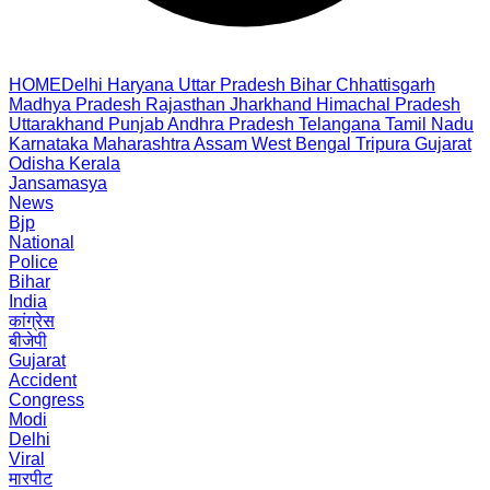
HOME
Delhi
Haryana
Uttar Pradesh
Bihar
Chhattisgarh
Madhya Pradesh
Rajasthan
Jharkhand
Himachal Pradesh
Uttarakhand
Punjab
Andhra Pradesh
Telangana
Tamil Nadu
Karnataka
Maharashtra
Assam
West Bengal
Tripura
Gujarat
Odisha
Kerala
Jansamasya
News
Bjp
National
Police
Bihar
India
कांग्रेस
बीजेपी
Gujarat
Accident
Congress
Modi
Delhi
Viral
मारपीट