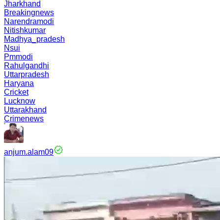
Jharkhand
Breakingnews
Narendramodi
Nitishkumar
Madhya_pradesh
Nsui
Pmmodi
Rahulgandhi
Uttarpradesh
Haryana
Cricket
Lucknow
Uttarakhand
Crimenews
anjum.alam09