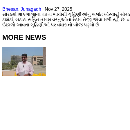
Bhesan, Junagadh
|
Nov 27, 2025
સોરઠમાં શાકભાજીના વધતા ભાવોથી ગૃહિણીઓનું બજેટ ખોરવાયું સોરઠ વિસ
ટામેટાં, બટાટા સહિત તમામ વસ્તુઓના રેટમાં તેજી જોવા મળી રહી છે. 
ઉછાળો આવતા ગૃહિણીઓ પર વધારાનો બોજ પડ્યો છે
MORE NEWS