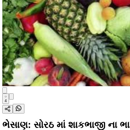
4
ભેસાણ: સોરઠ માં શાકભાજી ના ભાવ