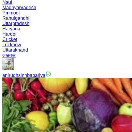
Nsui
Madhyapradesh
Pmmodi
Rahulgandhi
Uttarpradesh
Haryana
Hardoi
Cricket
Lucknow
Uttarakhand
लखनऊ
anirudhsinhbabariya