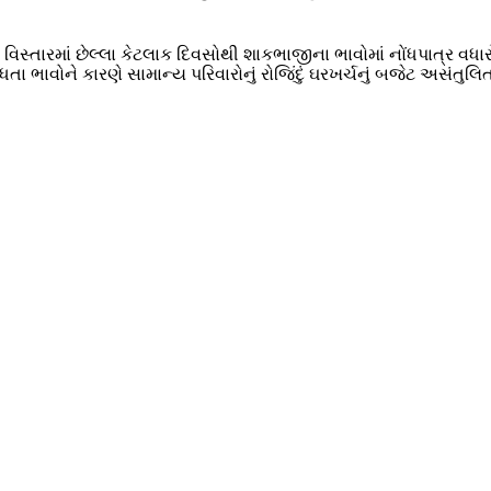
્તારમાં છેલ્લા કેટલાક દિવસોથી શાકભાજીના ભાવોમાં નોંધપાત્ર વધારો 
વધતા ભાવોને કારણે સામાન્ય પરિવારોનું રોજિંદું ઘરખર્ચનું બજેટ અસંત