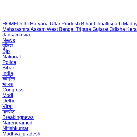
HOME
Delhi
Haryana
Uttar Pradesh
Bihar
Chhattisgarh
Madhy
Maharashtra
Assam
West Bengal
Tripura
Gujarat
Odisha
Kera
Jansamasya
News
पुलिस
Bjp
National
Police
Bihar
India
कांग्रेस
भाजपा
Congress
Modi
Delhi
Viral
मारपीट
Breakingnews
Narendramodi
Nitishkumar
Madhya_pradesh