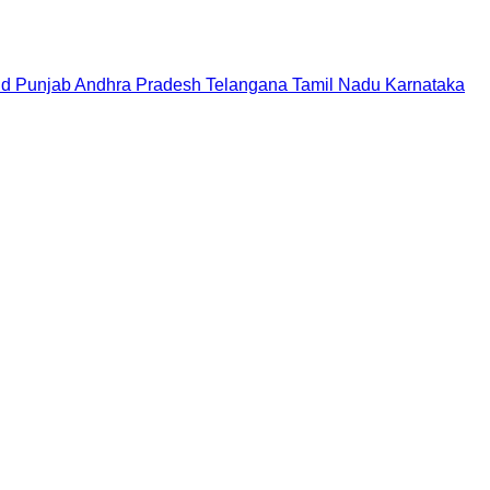
nd
Punjab
Andhra Pradesh
Telangana
Tamil Nadu
Karnataka