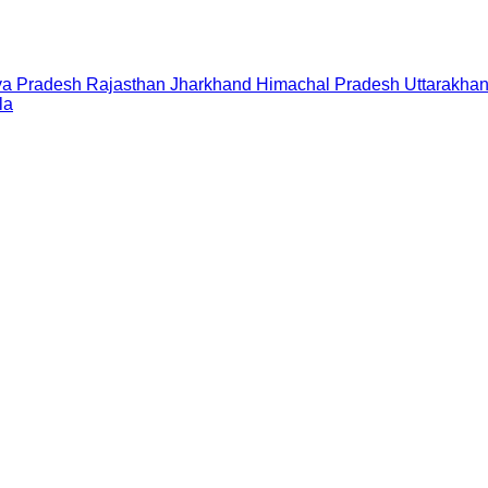
a Pradesh
Rajasthan
Jharkhand
Himachal Pradesh
Uttarakha
la