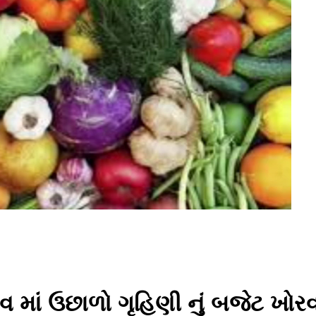
 માં ઉછાળો ગૃહિણી નું બજેટ ખોરવા