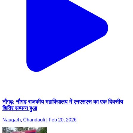
नौगढ़: नौगढ़ राजकीय महाविद्यालय में एनएसएस का एक दिवसीय
शिविर सम्पन्न हुआ
Naugarh, Chandauli | Feb 20, 2026