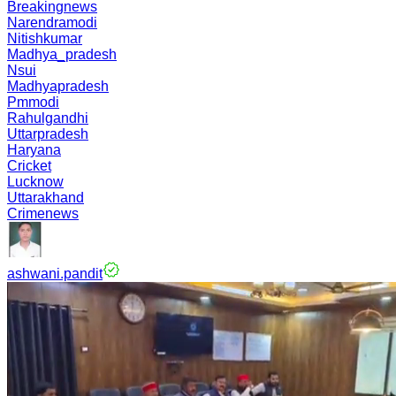
Breakingnews
Narendramodi
Nitishkumar
Madhya_pradesh
Nsui
Madhyapradesh
Pmmodi
Rahulgandhi
Uttarpradesh
Haryana
Cricket
Lucknow
Uttarakhand
Crimenews
ashwani.pandit