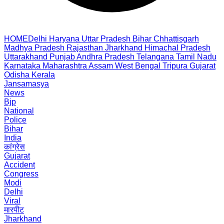
HOME
Delhi
Haryana
Uttar Pradesh
Bihar
Chhattisgarh
Madhya Pradesh
Rajasthan
Jharkhand
Himachal Pradesh
Uttarakhand
Punjab
Andhra Pradesh
Telangana
Tamil Nadu
Karnataka
Maharashtra
Assam
West Bengal
Tripura
Gujarat
Odisha
Kerala
Jansamasya
News
Bjp
National
Police
Bihar
India
कांग्रेस
Gujarat
Accident
Congress
Modi
Delhi
Viral
मारपीट
Jharkhand