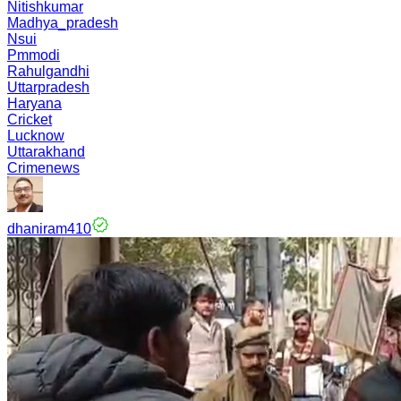
Nitishkumar
Madhya_pradesh
Nsui
Pmmodi
Rahulgandhi
Uttarpradesh
Haryana
Cricket
Lucknow
Uttarakhand
Crimenews
dhaniram410