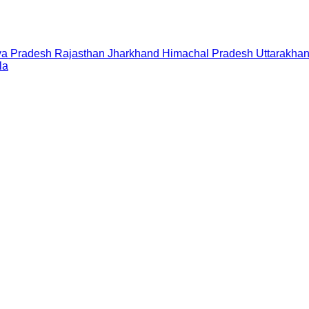
a Pradesh
Rajasthan
Jharkhand
Himachal Pradesh
Uttarakha
la