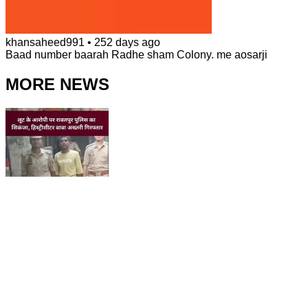
khansaheed991
•
252 days ago
Baad number baarah Radhe sham Colony. me aosarji
MORE NEWS