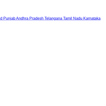
nd
Punjab
Andhra Pradesh
Telangana
Tamil Nadu
Karnataka