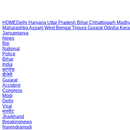
HOME
Delhi
Haryana
Uttar Pradesh
Bihar
Chhattisgarh
Madhy
Maharashtra
Assam
West Bengal
Tripura
Gujarat
Odisha
Kera
Jansamasya
News
Bjp
National
Police
Bihar
India
कांग्रेस
बीजेपी
Gujarat
Accident
Congress
Modi
Delhi
Viral
मारपीट
Jharkhand
Breakingnews
Narendramodi