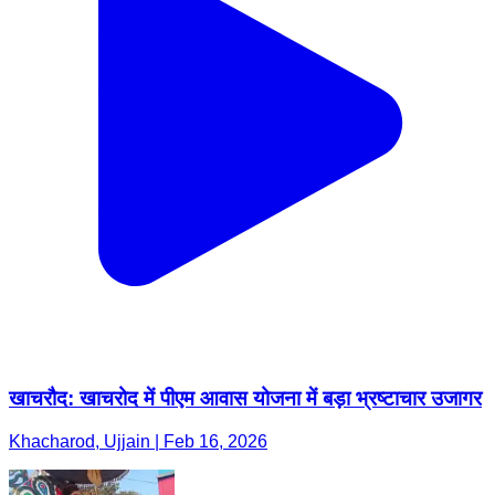
खाचरौद: खाचरोद में पीएम आवास योजना में बड़ा भ्रष्टाचार उजागर
Khacharod, Ujjain | Feb 16, 2026