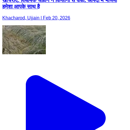
खाचरौद: विधायक चौहान ने किसानों से कहा: आपदा में भाजपा
हमेशा आपके साथ है
Khacharod, Ujjain | Feb 20, 2026