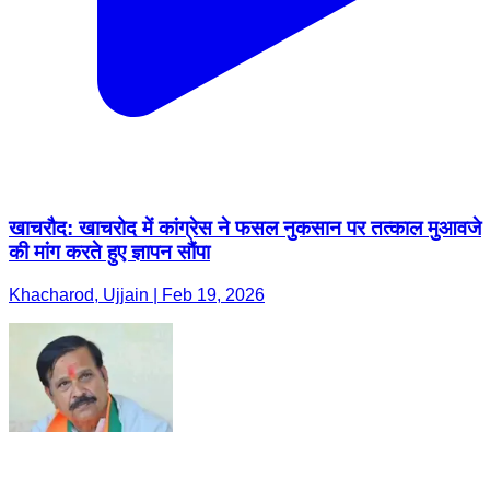
खाचरौद: खाचरोद में कांग्रेस ने फसल नुकसान पर तत्काल मुआवजे
की मांग करते हुए ज्ञापन सौंपा
Khacharod, Ujjain | Feb 19, 2026