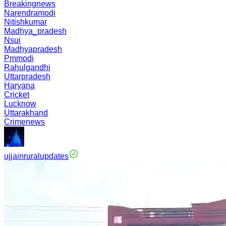
Breakingnews
Narendramodi
Nitishkumar
Madhya_pradesh
Nsui
Madhyapradesh
Pmmodi
Rahulgandhi
Uttarpradesh
Haryana
Cricket
Lucknow
Uttarakhand
Crimenews
ujjainruralupdates