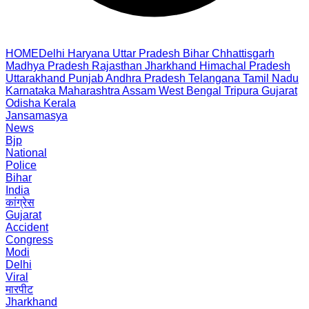
HOME
Delhi
Haryana
Uttar Pradesh
Bihar
Chhattisgarh
Madhya Pradesh
Rajasthan
Jharkhand
Himachal Pradesh
Uttarakhand
Punjab
Andhra Pradesh
Telangana
Tamil Nadu
Karnataka
Maharashtra
Assam
West Bengal
Tripura
Gujarat
Odisha
Kerala
Jansamasya
News
Bjp
National
Police
Bihar
India
कांग्रेस
Gujarat
Accident
Congress
Modi
Delhi
Viral
मारपीट
Jharkhand