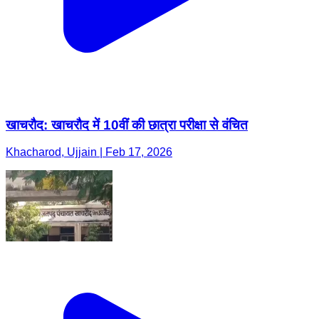
खाचरौद: खाचरौद में 10वीं की छात्रा परीक्षा से वंचित
Khacharod, Ujjain | Feb 17, 2026