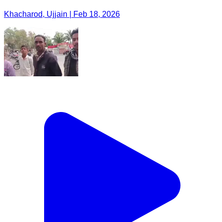
Khacharod, Ujjain | Feb 18, 2026