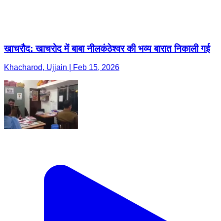
खाचरौद: खाचरोद में बाबा नीलकंठेश्वर की भव्य बारात निकाली गई
Khacharod, Ujjain | Feb 15, 2026