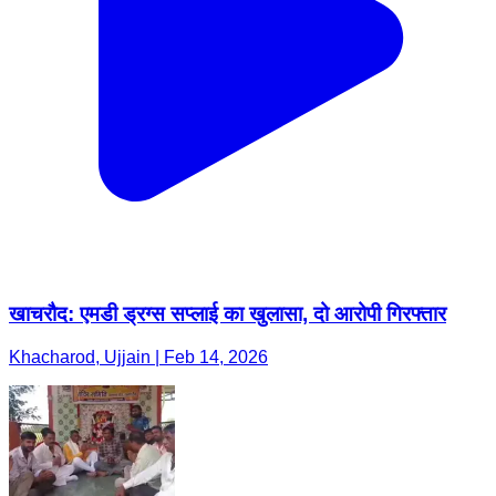
खाचरौद: एमडी ड्रग्स सप्लाई का खुलासा, दो आरोपी गिरफ्तार
Khacharod, Ujjain | Feb 14, 2026