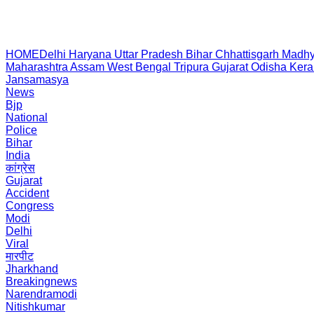
HOME
Delhi
Haryana
Uttar Pradesh
Bihar
Chhattisgarh
Madhy
Maharashtra
Assam
West Bengal
Tripura
Gujarat
Odisha
Kera
Jansamasya
News
Bjp
National
Police
Bihar
India
कांग्रेस
Gujarat
Accident
Congress
Modi
Delhi
Viral
मारपीट
Jharkhand
Breakingnews
Narendramodi
Nitishkumar