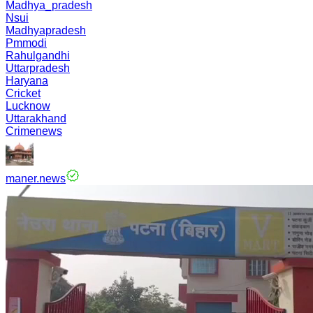
Madhya_pradesh
Nsui
Madhyapradesh
Pmmodi
Rahulgandhi
Uttarpradesh
Haryana
Cricket
Lucknow
Uttarakhand
Crimenews
maner.news