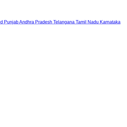
nd
Punjab
Andhra Pradesh
Telangana
Tamil Nadu
Karnataka