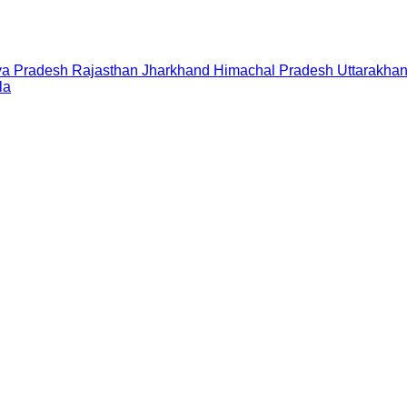
a Pradesh
Rajasthan
Jharkhand
Himachal Pradesh
Uttarakha
la