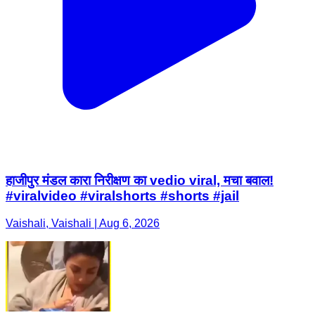
हाजीपुर मंडल कारा निरीक्षण का vedio viral, मचा बवाल!
#viralvideo #viralshorts #shorts #jail
Vaishali, Vaishali | Aug 6, 2026