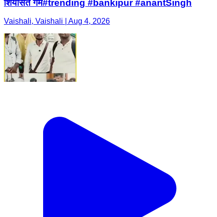
शियासत गर्म#trending #bankipur #anantSingh
Vaishali, Vaishali | Aug 4, 2026