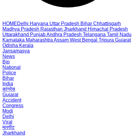
HOME
Delhi
Haryana
Uttar Pradesh
Bihar
Chhattisgarh
Madhya Pradesh
Rajasthan
Jharkhand
Himachal Pradesh
Uttarakhand
Punjab
Andhra Pradesh
Telangana
Tamil Nadu
Karnataka
Maharashtra
Assam
West Bengal
Tripura
Gujarat
Odisha
Kerala
Jansamasya
News
Bjp
National
Police
Bihar
India
कांग्रेस
Gujarat
Accident
Congress
Modi
Delhi
Viral
मारपीट
Jharkhand