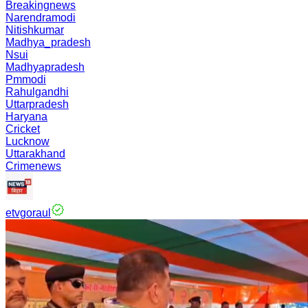
Breakingnews
Narendramodi
Nitishkumar
Madhya_pradesh
Nsui
Madhyapradesh
Pmmodi
Rahulgandhi
Uttarpradesh
Haryana
Cricket
Lucknow
Uttarakhand
Crimenews
etvgoraul