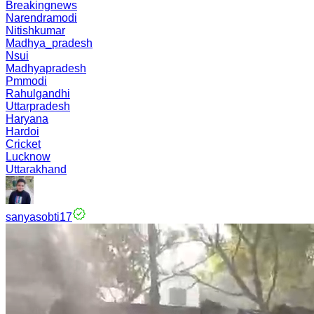
Breakingnews
Narendramodi
Nitishkumar
Madhya_pradesh
Nsui
Madhyapradesh
Pmmodi
Rahulgandhi
Uttarpradesh
Haryana
Hardoi
Cricket
Lucknow
Uttarakhand
sanyasobti17