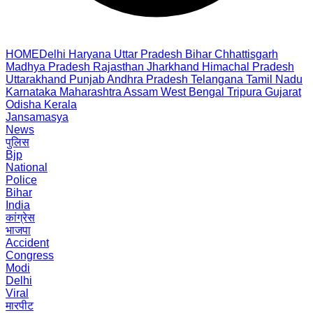
HOME
Delhi
Haryana
Uttar Pradesh
Bihar
Chhattisgarh
Madhya Pradesh
Rajasthan
Jharkhand
Himachal Pradesh
Uttarakhand
Punjab
Andhra Pradesh
Telangana
Tamil Nadu
Karnataka
Maharashtra
Assam
West Bengal
Tripura
Gujarat
Odisha
Kerala
Jansamasya
News
पुलिस
Bjp
National
Police
Bihar
India
कांग्रेस
भाजपा
Accident
Congress
Modi
Delhi
Viral
मारपीट