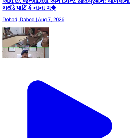
આવે છે. જન્મદિવસ અને ઇવેન્ટ સેલિબ્રેશન: બાળકોના
બર્થડે પાર્ટિ કે નાના ગ�
Dohad, Dahod | Aug 7, 2026