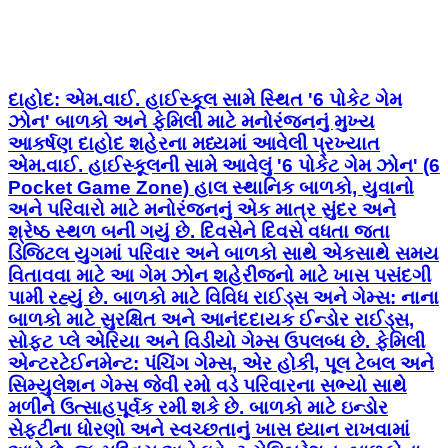
દાહોદ: એમ.વાઈ. હાઈસ્કૂલ સામે સ્થિત '6 પોકેટ ગેમ
ઝોન' બાળકો અને ફેમિલી માટે મનોરંજનનું મુખ્ય
આકર્ષણ દાહોદ શહેરના મધ્યમાં આવેલી પ્રખ્યાત
એમ.વાઈ. હાઈસ્કૂલની સામે આવેલું '6 પોકેટ ગેમ ઝોન' (6
Pocket Game Zone) હાલ સ્થાનિક બાળકો, યુવાનો
અને પરિવારો માટે મનોરંજનનું એક માત્ર સુંદર અને
શ્રેષ્ઠ સ્થળ બની ગયું છે. દિવસેને દિવસે વધતા જતા
ડિજિટલ યુગમાં પરિવાર અને બાળકો સાથે એકસાથે સમય
વિતાવવા માટે આ ગેમ ઝોન શહેરીજનો માટે ખાસ પસંદગી
પામી રહ્યું છે. બાળકો માટે વિવિધ રાઈડ્સ અને ગેમ્સ: નાના
બાળકો માટે સુરક્ષિત અને આનંદદાયક ઈન્ડોર રાઈડ્સ,
સોફ્ટ પ્લે એરિયા અને વિડીયો ગેમ્સ ઉપલબ્ધ છે. ફેમિલી
એન્ટરટેઈનમેન્ટ: પંચિંગ ગેમ્સ, એર હોકી, પૂલ ટેબલ અને
સિમ્યુલેશન ગેમ્સ જેવી રમો વડે પરિવારના સભ્યો સાથે
મળીને ઉત્સાહપૂર્વક રમી શકે છે. બાળકો માટે ઇન્ડોર
સેફ્ટીના ધોરણો અને સ્વચ્છતાનું ખાસ ધ્યાન રાખવામાં