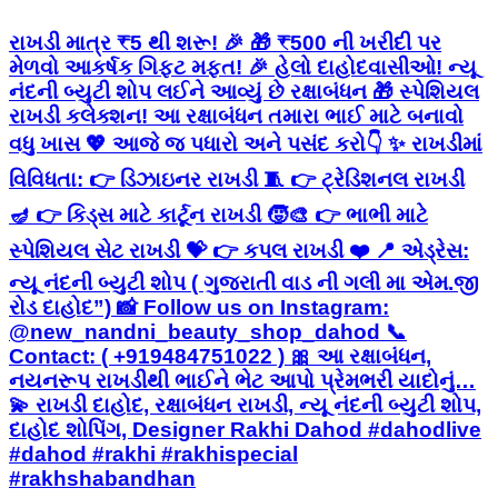
રાખડી માત્ર ₹5 થી શરૂ! 🎉 🎁 ₹500 ની ખરીદી પર
મેળવો આકર્ષક ગિફ્ટ મફત! 🎉 હેલો દાહોદવાસીઓ! ન્યૂ
નંદની બ્યુટી શોપ લઈને આવ્યું છે રક્ષાબંધન 🎁 સ્પેશિયલ
રાખડી કલેક્શન! આ રક્ષાબંધન તમારા ભાઈ માટે બનાવો
વધુ ખાસ 💖 આજે જ પધારો અને પસંદ કરો👇 ✨ રાખડીમાં
વિવિધતા: 👉 ડિઝાઇનર રાખડી 🧵 👉 ટ્રેડિશનલ રાખડી
🪔 👉 કિડ્સ માટે કાર્ટૂન રાખડી 🧒🎨 👉 ભાભી માટે
સ્પેશિયલ સેટ રાખડી 💝 👉 કપલ રાખડી ❤️ 📍 એડ્રેસ:
ન્યૂ નંદની બ્યુટી શોપ ( ગુજરાતી વાડ ની ગલી મા એમ.જી
રોડ દાહોદ”) 📸 Follow us on Instagram:
@new_nandni_beauty_shop_dahod 📞
Contact: ( +919484751022 ) 🎀 આ રક્ષાબંધન,
નયનરૂપ રાખડીથી ભાઈને ભેટ આપો પ્રેમભરી યાદોનું…
💫 રાખડી દાહોદ, રક્ષાબંધન રાખડી, ન્યૂ નંદની બ્યુટી શોપ,
દાહોદ શોપિંગ, Designer Rakhi Dahod #dahodlive
#dahod #rakhi #rakhispecial
#rakhshabandhan