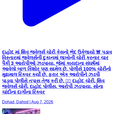
દાહોદ માં શિવ જ્વેલર્સ ચોરી કેસનો ભેદ ઉકેલાયો 🚨 પડાવ
વિસ્તારમાં જ્વેલર્સની દુકાનમાં લાખોની ચોરી કરનાર ચાર
પૈકી 3 આરોપીઓ ઝડપાયા, જેમાં કાયદાના સંઘર્ષમાં
આવેલો બાળ કિશોર પણ સામેલ છે. પોલીસે 100% ચોરીનો
મુદ્દામાલ રિકવર કર્યો છે. ફરાર એક આરોપીને ઝડપી
પાડવા પોલીસે તપાસ તેજ કરી છે. 👮‍♂️ દાહોદ ચોરી, શિવ
જ્વેલર્સ ચોરી, દાહોદ પોલીસ, આરોપી ઝડપાયા, સોના
ચાંદીના દાગીના રિકવર
Dohad, Dahod | Aug 7, 2026