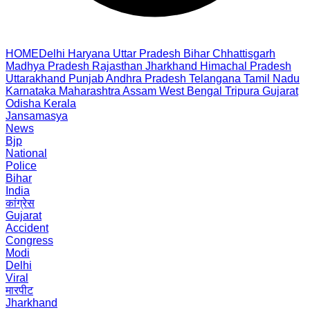
HOME
Delhi
Haryana
Uttar Pradesh
Bihar
Chhattisgarh
Madhya Pradesh
Rajasthan
Jharkhand
Himachal Pradesh
Uttarakhand
Punjab
Andhra Pradesh
Telangana
Tamil Nadu
Karnataka
Maharashtra
Assam
West Bengal
Tripura
Gujarat
Odisha
Kerala
Jansamasya
News
Bjp
National
Police
Bihar
India
कांग्रेस
Gujarat
Accident
Congress
Modi
Delhi
Viral
मारपीट
Jharkhand