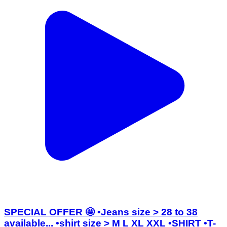
SPECIAL OFFER 🤩 •Jeans size > 28 to 38
available... •shirt size > M L XL XXL •SHIRT •T-