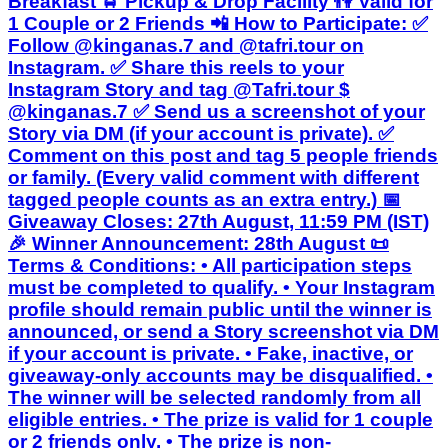
Breakfast 🚖 Pickup & Drop Facility 👫 Valid for
1 Couple or 2 Friends 📲 How to Participate: ✅
Follow @kinganas.7 and @tafri.tour on
Instagram. ✅ Share this reels to your
Instagram Story and tag @Tafri.tour $
@kinganas.7 ✅ Send us a screenshot of your
Story via DM (if your account is private). ✅
Comment on this post and tag 5 people friends
or family. (Every valid comment with different
tagged people counts as an extra entry.) 📅
Giveaway Closes: 27th August, 11:59 PM (IST)
🎉 Winner Announcement: 28th August 📜
Terms & Conditions: • All participation steps
must be completed to qualify. • Your Instagram
profile should remain public until the winner is
announced, or send a Story screenshot via DM
if your account is private. • Fake, inactive, or
giveaway-only accounts may be disqualified. •
The winner will be selected randomly from all
eligible entries. • The prize is valid for 1 couple
or 2 friends only. • The prize is non-