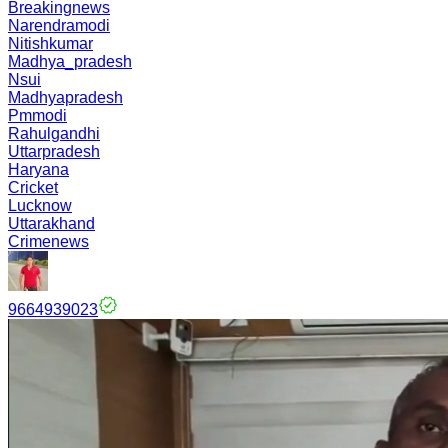
Breakingnews
Narendramodi
Nitishkumar
Madhya_pradesh
Nsui
Madhyapradesh
Pmmodi
Rahulgandhi
Uttarpradesh
Haryana
Cricket
Lucknow
Uttarakhand
Crimenews
9664939023