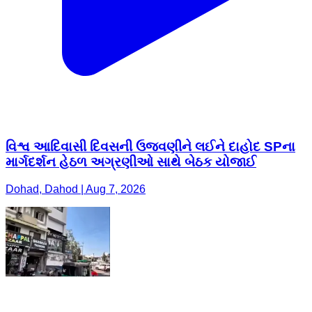
વિશ્વ આદિવાસી દિવસની ઉજવણીને લઈને દાહોદ SPના
માર્ગદર્શન હેઠળ અગ્રણીઓ સાથે બેઠક યોજાઈ
Dohad, Dahod | Aug 7, 2026