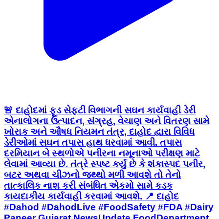
🚨 દાહોદમાં ફૂડ સેફ્ટી વિભાગની સઘન કાર્યવાહી ડેરી
એનાલોગના ઉત્પાદન, સંગ્રહ, વેચાણ અને વિતરણ સામે
ખોરાક અને ઔષધ નિયમન તંત્ર, દાહોદ દ્વારા વિવિધ
ડેરીઓમાં સઘન તપાસ હાથ ધરવામાં આવી. તપાસ
દરમિયાન બે સ્થળોએ પનીરના નમૂનાઓ પરીક્ષણ માટે
લેવામાં આવ્યા છે. તંત્રે સ્પષ્ટ કર્યું છે કે શંકાસ્પદ પનીર,
બટર અથવા ચીઝનો જથ્થો મળી આવશે તો તેનો
તાત્કાલિક નાશ કરી સંબંધિત એકમો સામે કડક
કાયદાકીય કાર્યવાહી કરવામાં આવશે. 📍 દાહોદ
#Dahod #DahodLive #FoodSafety #FDA #Dairy
Paneer Gujarat NewsUpdate FoodDepartment