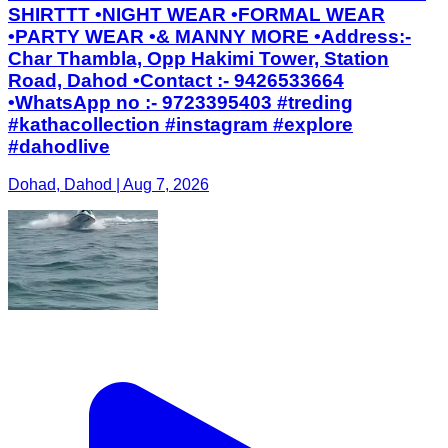
SHIRTTT •NIGHT WEAR •FORMAL WEAR
•PARTY WEAR •& MANNY MORE •Address:-
Char Thambla, Opp Hakimi Tower, Station
Road, Dahod •Contact :- 9426533664
•WhatsApp no :- 9723395403 #treding
#kathacollection #instagram #explore
#dahodlive
Dohad, Dahod | Aug 7, 2026