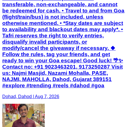
transferable, non-exchangeable, and cannot
be redeemed for cash. • Travel to and from Goa
(flight/train/bus) is not included, unless
otherwise mentioned. • *Stay dates are subject
to availability and blackout dates may apply*. •
Tafri reserves the right to verify entries,
disqualify invalid participants, or
modify/cancel the giveaway if necessary. 🍀
Follow the rules, tag your friends, and get
ready to win your Goa escape! Good luck! 🌴✨
Contact no: +91 9023463201, 9173250287 Visit
us: Najmi Masjid, Nazami Mohalla, PASE,
NAJMI, MAHOLLA, Dahod, Gujarat 389151
#explore #trending #reels #dahod #goa
Dohad, Dahod | Aug 7, 2026