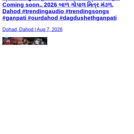
Coming soon.. 2026 બાળ ગોપાલ મિત્ર મંડળ.
Dahod #trendingaudio #trendingsongs
#ganpati #ourdahod #dagdushethganpati
Dohad, Dahod | Aug 7, 2026