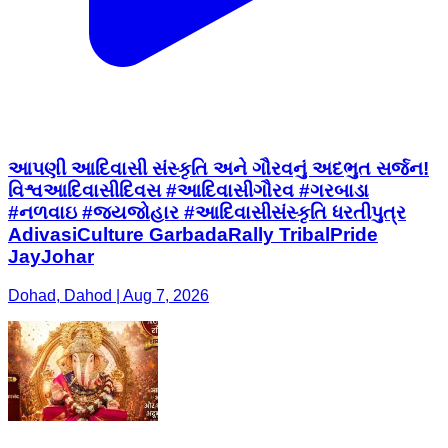
આપણી આદિવાસી સંસ્કૃતિ અને ગૌરવનું અદભુત સર્જન!
વિશ્વઆદિવાસીદિવસ #આદિવાસીગૌરવ #ગરબાડા
#નળવાઇ #જયજોહાર #આદિવાસીસંસ્કૃતિ ધરતીપુત્ર
AdivasiCulture GarbadaRally TribalPride
JayJohar
Dohad, Dahod | Aug 7, 2026