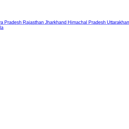
a Pradesh
Rajasthan
Jharkhand
Himachal Pradesh
Uttarakha
la