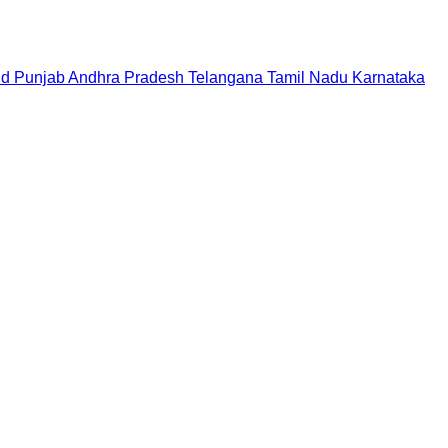
nd
Punjab
Andhra Pradesh
Telangana
Tamil Nadu
Karnataka