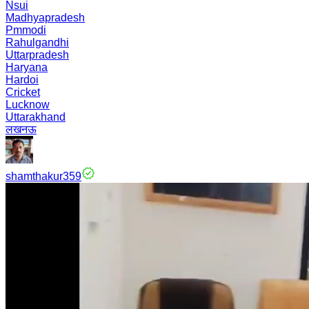
Nsui
Madhyapradesh
Pmmodi
Rahulgandhi
Uttarpradesh
Haryana
Hardoi
Cricket
Lucknow
Uttarakhand
लखनऊ
shamthakur359