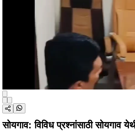
सोयगाव: विविध प्रश्नांसाठी सोयगाव येथ