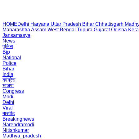
HOME
Delhi
Haryana
Uttar Pradesh
Bihar
Chhattisgarh
Madhy
Maharashtra
Assam
West Bengal
Tripura
Gujarat
Odisha
Kera
Jansamasya
News
पुलिस
Bjp
National
Police
Bihar
India
कांग्रेस
भाजपा
Congress
Modi
Delhi
Viral
मारपीट
Breakingnews
Narendramodi
Nitishkumar
Madhya_pradesh