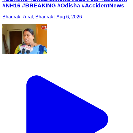
#NH16 #BREAKING #Odisha #AccidentNews
Bhadrak Rural, Bhadrak | Aug 6, 2026