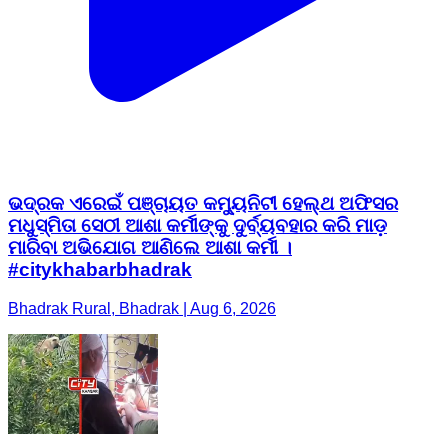
ଭଦ୍ରକ ଏରେଇଁ ପଞ୍ଚାୟତ କମ୍ୟୁନିଟୀ ହେଲ୍ଥ ଅଫିସର
ମଧୁସ୍ମିତା ସେଠୀ ଆଶା କର୍ମୀଙ୍କୁ ଦୁର୍ବ୍ୟବହାର କରି ମାଡ଼
ମାରିବା ଅଭିଯୋଗ ଆଣିଲେ ଆଶା କର୍ମୀ ।
#citykhabarbhadrak
Bhadrak Rural, Bhadrak | Aug 6, 2026