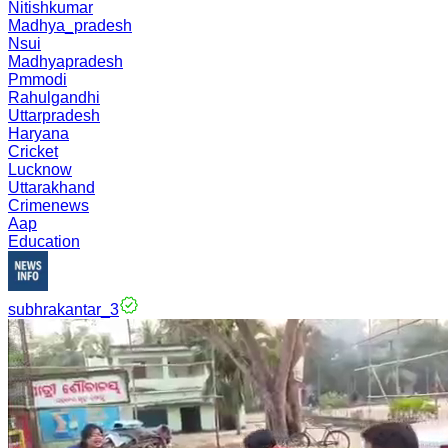
Nitishkumar
Madhya_pradesh
Nsui
Madhyapradesh
Pmmodi
Rahulgandhi
Uttarpradesh
Haryana
Cricket
Lucknow
Uttarakhand
Crimenews
Aap
Education
subhrakantar_3