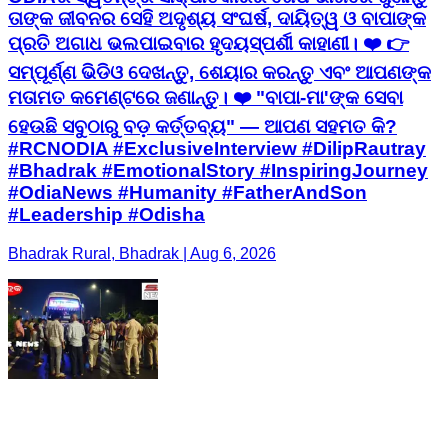
ତାଙ୍କ ଜୀବନର ସେହି ଅଦୃଶ୍ୟ ସଂଘର୍ଷ, ଦାୟିତ୍ୱ ଓ ବାପାଙ୍କ
ପ୍ରତି ଅଗାଧ ଭଲପାଇବାର ହୃଦୟସ୍ପର୍ଶୀ କାହାଣୀ। ❤️ 👉
ସମ୍ପୂର୍ଣ୍ଣ ଭିଡିଓ ଦେଖନ୍ତୁ, ଶେୟାର କରନ୍ତୁ ଏବଂ ଆପଣଙ୍କ
ମତାମତ କମେଣ୍ଟରେ ଜଣାନ୍ତୁ। ❤️ "ବାପା-ମା'ଙ୍କ ସେବା
ହେଉଛି ସବୁଠାରୁ ବଡ଼ କର୍ତ୍ତବ୍ୟ" — ଆପଣ ସହମତ କି?
#RCNODIA #ExclusiveInterview #DilipRautray
#Bhadrak #EmotionalStory #InspiringJourney
#OdiaNews #Humanity #FatherAndSon
#Leadership #Odisha
Bhadrak Rural, Bhadrak | Aug 6, 2026