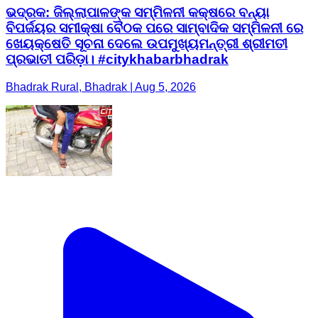
ଭଦ୍ରକ: ଜିଲ୍ଲାପାଳଙ୍କ ସମ୍ମିଳନୀ କକ୍ଷରେ ବନ୍ୟା
ବିପର୍ଜୟର ସମୀକ୍ଷା ବୈଠକ ପରେ ସାମ୍ବାଦିକ ସମ୍ମିଳନୀ ରେ
ଖେୟକ୍ଷେତି ସୂଚନା ଦେଲେ ଉପମୁଖ୍ୟମନ୍ତ୍ରୀ ଶ୍ରୀମତୀ
ପ୍ରଭାତୀ ପରିଡ଼ା। #citykhabarbhadrak
Bhadrak Rural, Bhadrak | Aug 5, 2026