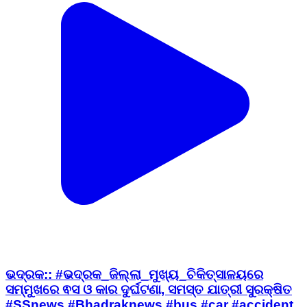
ଭଦ୍ରକ:: #ଭଦ୍ରକ_ଜିଲ୍ଲା_ମୁଖ୍ୟ_ଚିକିତ୍ସାଳୟରେ
ସମ୍ମୁଖରେ ଵସ ଓ କାର ଦୁର୍ଘଟଣା, ସମସ୍ତ ଯାତ୍ରୀ ସୁରକ୍ଷିତ
#SSnews #Bhadraknews #bus #car #accident