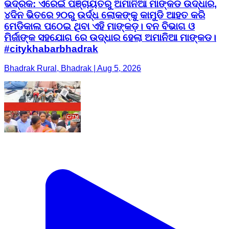
ଭଦ୍ରକ: ଏରେଇଁ ପଞ୍ଚାୟତରୁ ଅମାନିଆ ମାଙ୍କଡ ଉଦ୍ଧାର,
୪ଦିନ ଭିତରେ ୨୦ରୁ ଉର୍ଦ୍ଧ ଲୋକଙ୍କୁ କାମୁଡି ଆହତ କରି
ମେଡିକାଲ ପଠେଇ ଥିବା ଏହି ମାଙ୍କଡ଼। ବନ ବିଭାଗ ଓ
ମିର୍ଜାଙ୍କ ସହଯୋଗ ରେ ଉଦ୍ଧାର ହେଲା ଅମାନିଆ ମାଙ୍କଡ।
#citykhabarbhadrak
Bhadrak Rural, Bhadrak | Aug 5, 2026