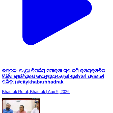
ଭଦ୍ରକ: ବନ୍ୟା ବିପର୍ଜୟ ସମୀକ୍ଷା ଚାଷ ଜମି କ୍ଷୟକ୍ଷତିର
ମିଳିବ କ୍ଷତିପୂରଣ ଉପମୁଖ୍ୟମନ୍ତ୍ରୀ ଶ୍ରୀମତୀ ପ୍ରଭାତୀ
ପରିଡ଼ା। #citykhabarbhadrak
Bhadrak Rural, Bhadrak | Aug 5, 2026