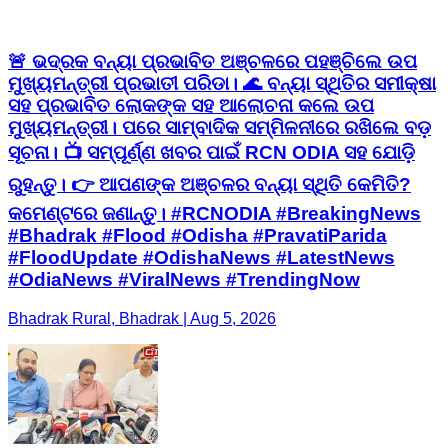
🚨 ଭଦ୍ରକ ବନ୍ୟା ପ୍ରଭାବିତ ଅଞ୍ଚଳରେ ପହଞ୍ଚିଲେ ଉପ
ମୁଖ୍ୟମନ୍ତ୍ରୀ ପ୍ରଭାତୀ ପରିଡା। 🌊 ବନ୍ୟା ସ୍ଥିତିର ସମୀକ୍ଷା
ସହ ପ୍ରଭାବିତ ଲୋକଙ୍କ ସହ ଆଲୋଚନା କଲେ ଉପ
ମୁଖ୍ୟମନ୍ତ୍ରୀ। ପରେ ସାମ୍ବାଦିକ ସମ୍ମିଳନୀରେ ରଖିଲେ ବଡ଼
ସୂଚନା। 📺 ସମ୍ପୂର୍ଣ୍ଣ ଖବର ପାଇଁ RCN ODIA ସହ ଯୋଡ଼ି
ରୁହନ୍ତୁ। 👉 ଆପଣଙ୍କ ଅଞ୍ଚଳର ବନ୍ୟା ସ୍ଥିତି କେମିତି?
କମେଣ୍ଟରେ ଜଣାନ୍ତୁ। #RCNODIA #BreakingNews
#Bhadrak #Flood #Odisha #PravatiParida
#FloodUpdate #OdishaNews #LatestNews
#OdiaNews #ViralNews #TrendingNow
Bhadrak Rural, Bhadrak | Aug 5, 2026