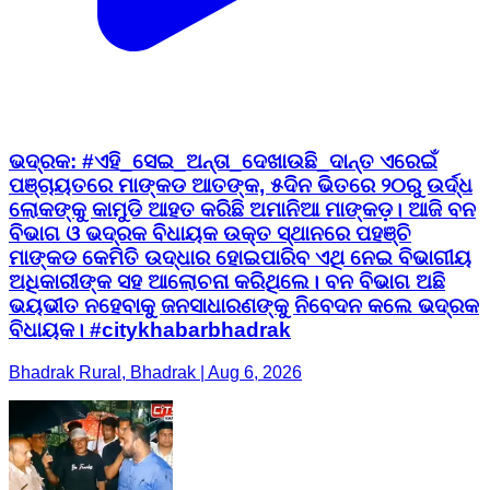
ଭଦ୍ରକ: #ଏହି_ସେଇ_ଅନ୍ତା_ଦେଖାଉଛି_ଦାନ୍ତ ଏରେଇଁ
ପଞ୍ଚାୟତରେ ମାଙ୍କଡ ଆତଙ୍କ, ୫ଦିନ ଭିତରେ ୨୦ରୁ ଉର୍ଦ୍ଧ
ଲୋକଙ୍କୁ କାମୁଡି ଆହତ କରିଛି ଅମାନିଆ ମାଙ୍କଡ଼। ଆଜି ବନ
ବିଭାଗ ଓ ଭଦ୍ରକ ବିଧାୟକ ଉକ୍ତ ସ୍ଥାନରେ ପହଞ୍ଚି
ମାଙ୍କଡ କେମିତି ଉଦ୍ଧାର ହୋଇପାରିବ ଏଥି ନେଇ ବିଭାଗୀୟ
ଅଧିକାରୀଙ୍କ ସହ ଆଲୋଚନା କରିଥିଲେ। ବନ ବିଭାଗ ଅଛି
ଭୟଭୀତ ନହେବାକୁ ଜନସାଧାରଣଙ୍କୁ ନିବେଦନ କଲେ ଭଦ୍ରକ
ବିଧାୟକ। #citykhabarbhadrak
Bhadrak Rural, Bhadrak | Aug 6, 2026