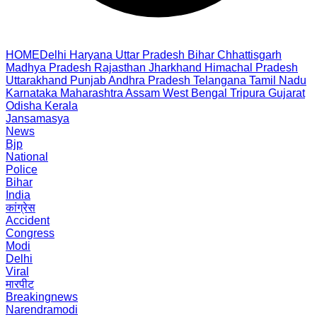
HOME
Delhi
Haryana
Uttar Pradesh
Bihar
Chhattisgarh
Madhya Pradesh
Rajasthan
Jharkhand
Himachal Pradesh
Uttarakhand
Punjab
Andhra Pradesh
Telangana
Tamil Nadu
Karnataka
Maharashtra
Assam
West Bengal
Tripura
Gujarat
Odisha
Kerala
Jansamasya
News
Bjp
National
Police
Bihar
India
कांग्रेस
Accident
Congress
Modi
Delhi
Viral
मारपीट
Breakingnews
Narendramodi