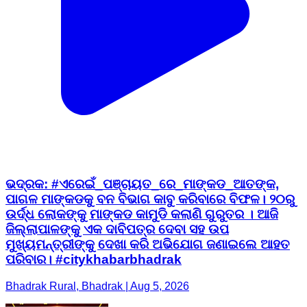
ଭଦ୍ରକ: #ଏରେଇଁ_ପଞ୍ଚାୟତ_ରେ_ମାଙ୍କଡ_ଆତଙ୍କ,
ପାଗଳ ମାଙ୍କଡକୁ ବନ ବିଭାଗ କାବୁ କରିବାରେ ବିଫଳ। ୨୦ରୁ
ଉର୍ଦ୍ଧ ଲୋକଙ୍କୁ ମାଙ୍କଡ କାମୁଡି କଲାଣି ଗୁରୁତର । ଆଜି
ଜିଲ୍ଲାପାଳଙ୍କୁ ଏକ ଦାବିପତ୍ର ଦେବା ସହ ଉପ
ମୁଖ୍ୟମନ୍ତ୍ରୀଙ୍କୁ ଦେଖା କରି ଅଭିଯୋଗ ଜଣାଇଲେ ଆହତ
ପରିବାର। #citykhabarbhadrak
Bhadrak Rural, Bhadrak | Aug 5, 2026