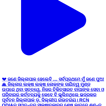
💔 ଜଣେ ଜିଲ୍ଲାପାଳ ହେଲେବି … ସର୍ବପ୍ରଥମେ ମୁଁ ଜଣେ ପୁଅ!
🙏 ଜିଲ୍ଲାର ଲକ୍ଷ ଲକ୍ଷ ଲୋକଙ୍କ ଦାୟିତ୍ୱ ମୁଣ୍ଡ
ଉପରେ ଥିବା ସତ୍ତ୍ୱେ, ନିଜର ଚିକିତ୍ସାରତ ବାପାଙ୍କ ସେବା ଓ
ପରିବାରର କର୍ତ୍ତବ୍ୟକୁ କେବେ ବି ଭୁଲିନଥିଲେ ଭଦ୍ରକର
ପୂର୍ବତନ ଜିଲ୍ଲାପାଳ ଡ଼. ଦିଲ୍ଲୀପ ରାଉତରାୟ। RCN
ODIAର ସ୍ୱତନ୍ତ୍ର ସାକ୍ଷାତକାରର ଶେଷ ଭାଗରେ ଶୁଣନ୍ତୁ