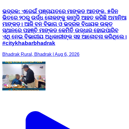
ଭଦ୍ରକ: ଏରେଇଁ ପଞ୍ଚାୟତରେ ମାଙ୍କଡ ଆତଙ୍କ, ୫ଦିନ
ଭିତରେ ୨୦ରୁ ଉର୍ଦ୍ଧ ଲୋକଙ୍କୁ କାମୁଡି ଆହତ କରିଛି ଅମାନିଆ
ମାଙ୍କଡ଼। ଆଜି ବନ ବିଭାଗ ଓ ଭଦ୍ରକ ବିଧାୟକ ଉକ୍ତ
ସ୍ଥାନରେ ପହଞ୍ଚି ମାଙ୍କଡ କେମିତି ଉଦ୍ଧାର ହୋଇପାରିବ
ଏଥି ନେଇ ବିଭାଗୀୟ ଅଧିକାରୀଙ୍କ ସହ ଆଲୋଚନା କରିଥିଲେ।
#citykhabarbhadrak
Bhadrak Rural, Bhadrak | Aug 6, 2026