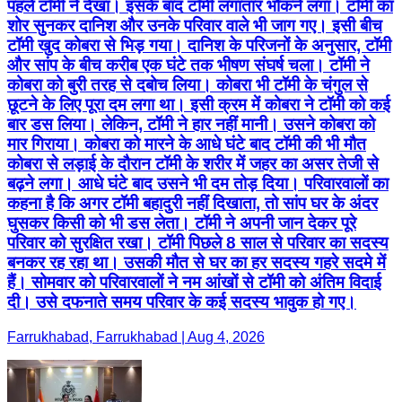
पहले टॉमी ने देखा। इसके बाद टॉमी लगातार भौंकने लगा। टॉमी का
शोर सुनकर दानिश और उनके परिवार वाले भी जाग गए। इसी बीच
टॉमी खुद कोबरा से भिड़ गया। दानिश के परिजनों के अनुसार, टॉमी
और सांप के बीच करीब एक घंटे तक भीषण संघर्ष चला। टॉमी ने
कोबरा को बुरी तरह से दबोच लिया। कोबरा भी टॉमी के चंगुल से
छूटने के लिए पूरा दम लगा था। इसी क्रम में कोबरा ने टॉमी को कई
बार डस लिया। लेकिन, टॉमी ने हार नहीं मानी। उसने कोबरा को
मार गिराया। कोबरा को मारने के आधे घंटे बाद टॉमी की भी मौत
कोबरा से लड़ाई के दौरान टॉमी के शरीर में जहर का असर तेजी से
बढ़ने लगा। आधे घंटे बाद उसने भी दम तोड़ दिया। परिवारवालों का
कहना है कि अगर टॉमी बहादुरी नहीं दिखाता, तो सांप घर के अंदर
घुसकर किसी को भी डस लेता। टॉमी ने अपनी जान देकर पूरे
परिवार को सुरक्षित रखा। टॉमी पिछले 8 साल से परिवार का सदस्य
बनकर रह रहा था। उसकी मौत से घर का हर सदस्य गहरे सदमे में
हैं। सोमवार को परिवारवालों ने नम आंखों से टॉमी को अंतिम विदाई
दी। उसे दफनाते समय परिवार के कई सदस्य भावुक हो गए।
Farrukhabad, Farrukhabad | Aug 4, 2026