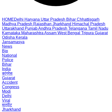
HOME
Delhi
Haryana
Uttar Pradesh
Bihar
Chhattisgarh
Madhya Pradesh
Rajasthan
Jharkhand
Himachal Pradesh
Uttarakhand
Punjab
Andhra Pradesh
Telangana
Tamil Nadu
Karnataka
Maharashtra
Assam
West Bengal
Tripura
Gujarat
Odisha
Kerala
Jansamasya
News
Bjp
National
Police
Bihar
India
कांग्रेस
Gujarat
Accident
Congress
Modi
Delhi
Viral
मारपीट
Jharkhand