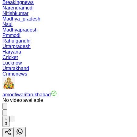
Breakingnews
Narendramodi
Nitishkumar
Madhya_pradesh
Nsui
Madhyapradesh
Pmmodi
Rahulgandhi
Uttarpradesh
Haryana
Cricket
Lucknow
Uttarakhand
Crimenews
amodtiwarifarukhabad
No video available
3