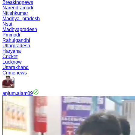
Breakingnews
Narendramodi
Nitishkumar
Madhya_pradesh
Nsui
Madhyapradesh
Pmmodi
Rahulgandhi
Uttarpradesh
Haryana
Cricket
Lucknow
Uttarakhand
Crimenews
anjum.alam09