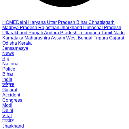
HOME
Delhi
Haryana
Uttar Pradesh
Bihar
Chhattisgarh
Madhya Pradesh
Rajasthan
Jharkhand
Himachal Pradesh
Uttarakhand
Punjab
Andhra Pradesh
Telangana
Tamil Nadu
Karnataka
Maharashtra
Assam
West Bengal
Tripura
Gujarat
Odisha
Kerala
Jansamasya
News
Bjp
National
Police
Bihar
India
कांग्रेस
Gujarat
Accident
Congress
Modi
Delhi
Viral
मारपीट
Jharkhand