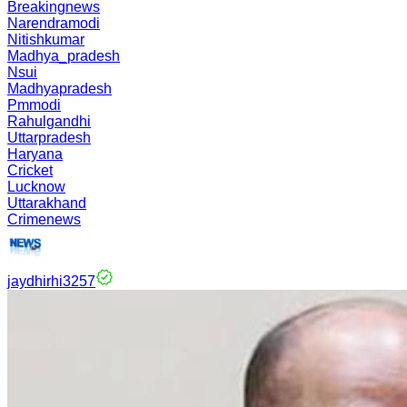
Breakingnews
Narendramodi
Nitishkumar
Madhya_pradesh
Nsui
Madhyapradesh
Pmmodi
Rahulgandhi
Uttarpradesh
Haryana
Cricket
Lucknow
Uttarakhand
Crimenews
jaydhirhi3257