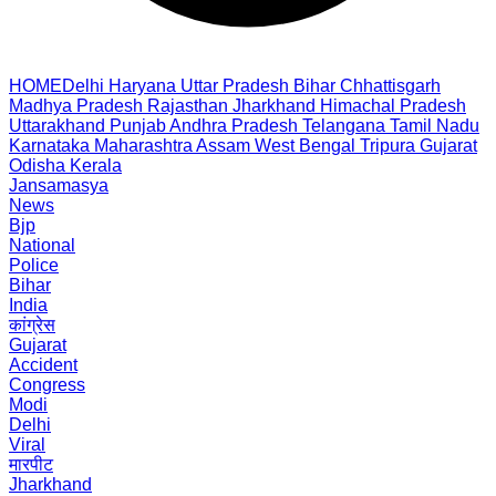
HOME
Delhi
Haryana
Uttar Pradesh
Bihar
Chhattisgarh
Madhya Pradesh
Rajasthan
Jharkhand
Himachal Pradesh
Uttarakhand
Punjab
Andhra Pradesh
Telangana
Tamil Nadu
Karnataka
Maharashtra
Assam
West Bengal
Tripura
Gujarat
Odisha
Kerala
Jansamasya
News
Bjp
National
Police
Bihar
India
कांग्रेस
Gujarat
Accident
Congress
Modi
Delhi
Viral
मारपीट
Jharkhand