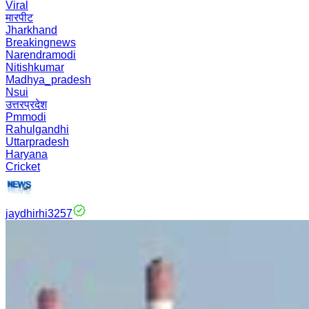
Viral
मारपीट
Jharkhand
Breakingnews
Narendramodi
Nitishkumar
Madhya_pradesh
Nsui
उत्तरप्रदेश
Pmmodi
Rahulgandhi
Uttarpradesh
Haryana
Cricket
jaydhirhi3257