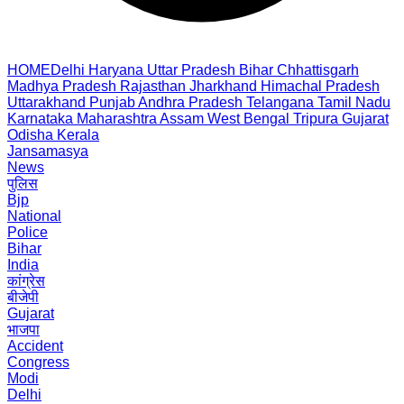
HOME
Delhi
Haryana
Uttar Pradesh
Bihar
Chhattisgarh
Madhya Pradesh
Rajasthan
Jharkhand
Himachal Pradesh
Uttarakhand
Punjab
Andhra Pradesh
Telangana
Tamil Nadu
Karnataka
Maharashtra
Assam
West Bengal
Tripura
Gujarat
Odisha
Kerala
Jansamasya
News
पुलिस
Bjp
National
Police
Bihar
India
कांग्रेस
बीजेपी
Gujarat
भाजपा
Accident
Congress
Modi
Delhi