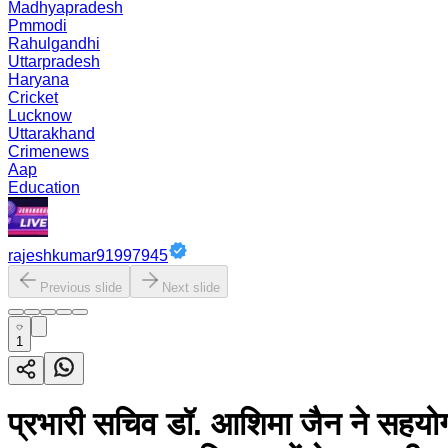
Madhyapradesh
Pmmodi
Rahulgandhi
Uttarpradesh
Haryana
Cricket
Lucknow
Uttarakhand
Crimenews
Aap
Education
rajeshkumar91997945
Previous slide
Next slide
1
प्रभारी सचिव डॉ. आशिमा जैन ने सहयोग श