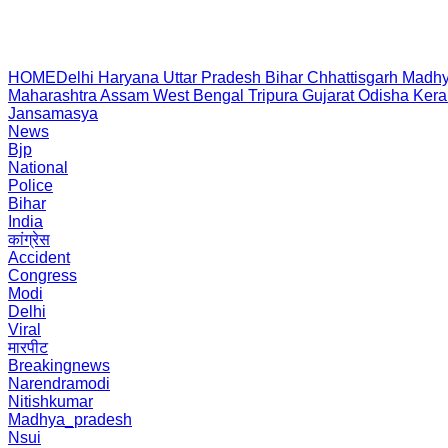
HOME
Delhi
Haryana
Uttar Pradesh
Bihar
Chhattisgarh
Madhy
Maharashtra
Assam
West Bengal
Tripura
Gujarat
Odisha
Kera
Jansamasya
News
Bjp
National
Police
Bihar
India
कांग्रेस
Accident
Congress
Modi
Delhi
Viral
मारपीट
Breakingnews
Narendramodi
Nitishkumar
Madhya_pradesh
Nsui