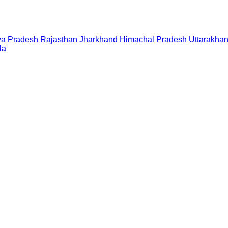
a Pradesh
Rajasthan
Jharkhand
Himachal Pradesh
Uttarakha
la