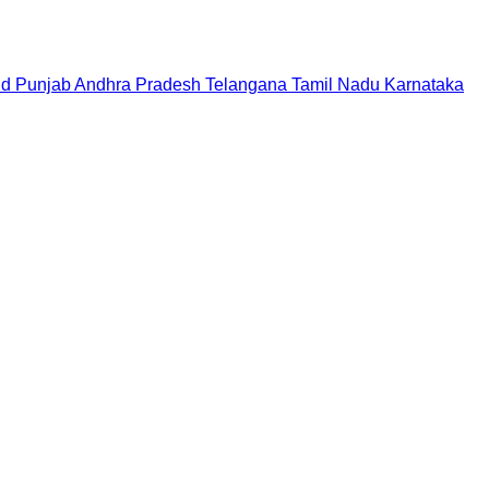
nd
Punjab
Andhra Pradesh
Telangana
Tamil Nadu
Karnataka