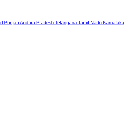
nd
Punjab
Andhra Pradesh
Telangana
Tamil Nadu
Karnataka