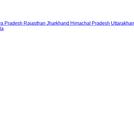
a Pradesh
Rajasthan
Jharkhand
Himachal Pradesh
Uttarakha
la