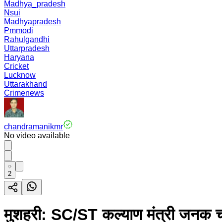
Madhya_pradesh
Nsui
Madhyapradesh
Pmmodi
Rahulgandhi
Uttarpradesh
Haryana
Cricket
Lucknow
Uttarakhand
Crimenews
chandramanikmr
No video available
2
मुशहरी: SC/ST कल्याण मंत्री जनक चम