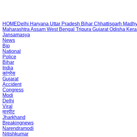
HOME
Delhi
Haryana
Uttar Pradesh
Bihar
Chhattisgarh
Madhy
Maharashtra
Assam
West Bengal
Tripura
Gujarat
Odisha
Kera
Jansamasya
News
Bjp
National
Police
Bihar
India
कांग्रेस
Gujarat
Accident
Congress
Modi
Delhi
Viral
मारपीट
Jharkhand
Breakingnews
Narendramodi
Nitishkumar