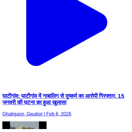
घाटीगांव: घाटीगांव में नाबालिग से दुष्कर्म का आरोपी गिरफ्तार, 15
जनवरी की घटना का हुआ खुलासा
Ghatigaon, Gwalior | Feb 6, 2026