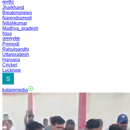
मारपीट
Jharkhand
Breakingnews
Narendramodi
Nitishkumar
Madhya_pradesh
Nsui
उत्तरप्रदेश
Pmmodi
Rahulgandhi
Uttarpradesh
Haryana
Cricket
Lucknow
kataremedia