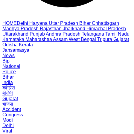
HOME
Delhi
Haryana
Uttar Pradesh
Bihar
Chhattisgarh
Madhya Pradesh
Rajasthan
Jharkhand
Himachal Pradesh
Uttarakhand
Punjab
Andhra Pradesh
Telangana
Tamil Nadu
Karnataka
Maharashtra
Assam
West Bengal
Tripura
Gujarat
Odisha
Kerala
Jansamasya
News
Bjp
National
Police
Bihar
India
कांग्रेस
बीजेपी
Gujarat
भाजपा
Accident
Congress
Modi
Delhi
Viral