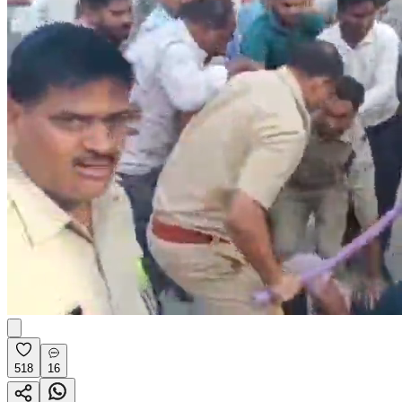
518
16