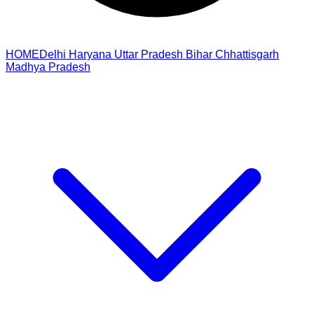
HOME
Delhi
Haryana
Uttar Pradesh
Bihar
Chhattisgarh
Madhya Pradesh