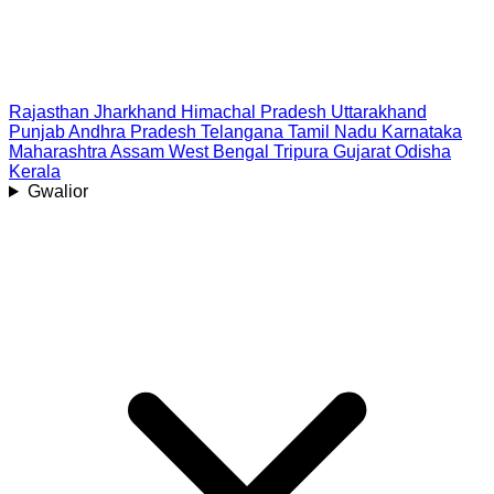
Rajasthan
Jharkhand
Himachal Pradesh
Uttarakhand
Punjab
Andhra Pradesh
Telangana
Tamil Nadu
Karnataka
Maharashtra
Assam
West Bengal
Tripura
Gujarat
Odisha
Kerala
Gwalior