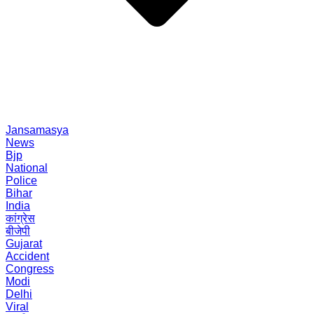
Jansamasya
News
Bjp
National
Police
Bihar
India
कांग्रेस
बीजेपी
Gujarat
Accident
Congress
Modi
Delhi
Viral