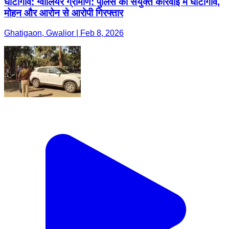
घाटीगांव: ग्वालियर ग्रामीण: पुलिस की संयुक्त कार्रवाई में घाटीगांव,
मोहन और आरोन से आरोपी गिरफ्तार
Ghatigaon, Gwalior | Feb 8, 2026