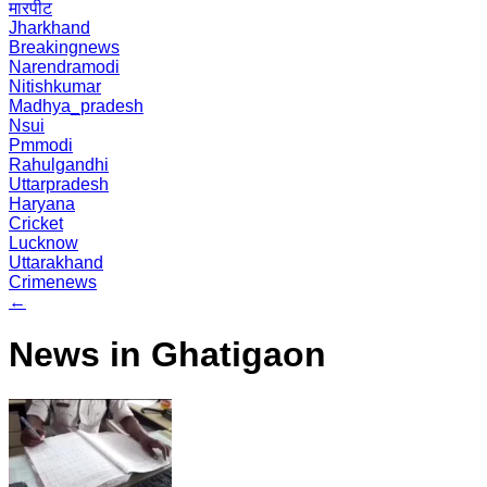
मारपीट
Jharkhand
Breakingnews
Narendramodi
Nitishkumar
Madhya_pradesh
Nsui
Pmmodi
Rahulgandhi
Uttarpradesh
Haryana
Cricket
Lucknow
Uttarakhand
Crimenews
←
News in Ghatigaon