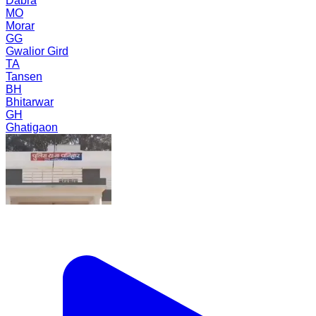
Dabra
MO
Morar
GG
Gwalior Gird
TA
Tansen
BH
Bhitarwar
GH
Ghatigaon