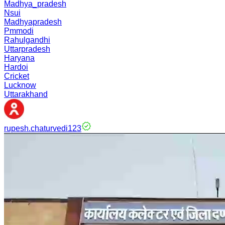
Madhya_pradesh
Nsui
Madhyapradesh
Pmmodi
Rahulgandhi
Uttarpradesh
Haryana
Hardoi
Cricket
Lucknow
Uttarakhand
rupesh.chaturvedi123