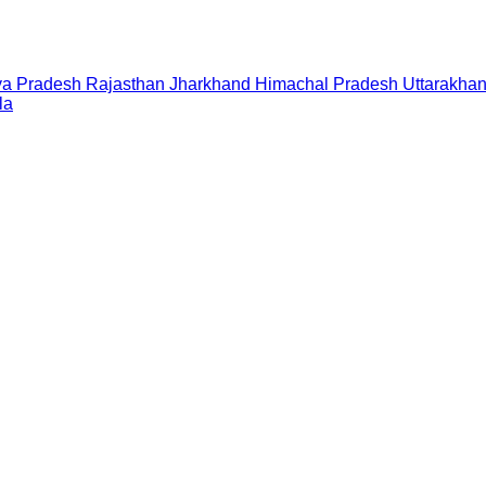
a Pradesh
Rajasthan
Jharkhand
Himachal Pradesh
Uttarakha
la