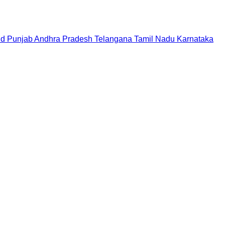
nd
Punjab
Andhra Pradesh
Telangana
Tamil Nadu
Karnataka