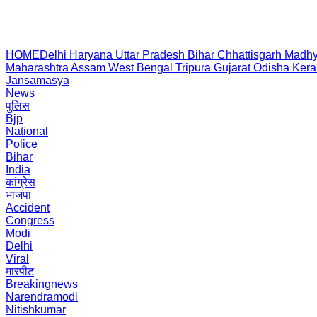
HOME
Delhi
Haryana
Uttar Pradesh
Bihar
Chhattisgarh
Madhy
Maharashtra
Assam
West Bengal
Tripura
Gujarat
Odisha
Kera
Jansamasya
News
पुलिस
Bjp
National
Police
Bihar
India
कांग्रेस
भाजपा
Accident
Congress
Modi
Delhi
Viral
मारपीट
Breakingnews
Narendramodi
Nitishkumar