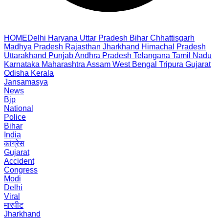
HOME
Delhi
Haryana
Uttar Pradesh
Bihar
Chhattisgarh
Madhya Pradesh
Rajasthan
Jharkhand
Himachal Pradesh
Uttarakhand
Punjab
Andhra Pradesh
Telangana
Tamil Nadu
Karnataka
Maharashtra
Assam
West Bengal
Tripura
Gujarat
Odisha
Kerala
Jansamasya
News
Bjp
National
Police
Bihar
India
कांग्रेस
Gujarat
Accident
Congress
Modi
Delhi
Viral
मारपीट
Jharkhand