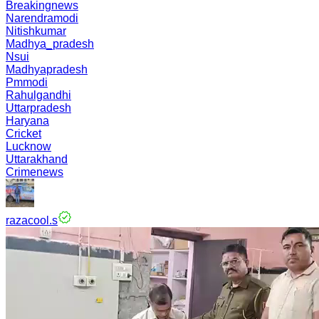
Breakingnews
Narendramodi
Nitishkumar
Madhya_pradesh
Nsui
Madhyapradesh
Pmmodi
Rahulgandhi
Uttarpradesh
Haryana
Cricket
Lucknow
Uttarakhand
Crimenews
razacool.s