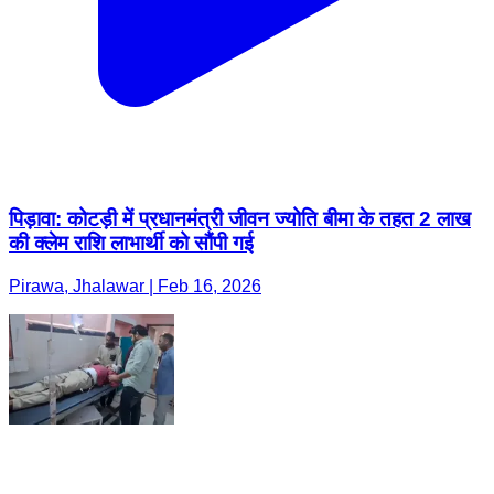
पिड़ावा: कोटड़ी में प्रधानमंत्री जीवन ज्योति बीमा के तहत 2 लाख
की क्लेम राशि लाभार्थी को सौंपी गई
Pirawa, Jhalawar | Feb 16, 2026