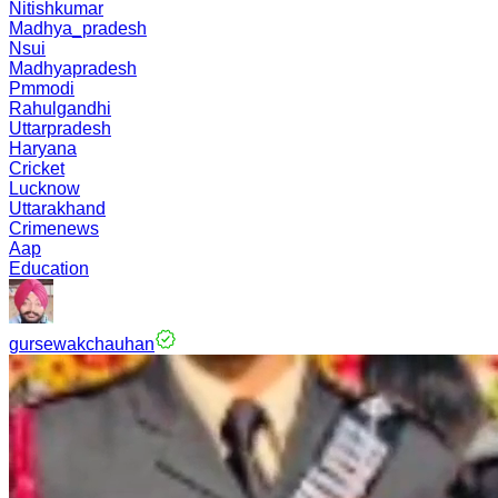
Nitishkumar
Madhya_pradesh
Nsui
Madhyapradesh
Pmmodi
Rahulgandhi
Uttarpradesh
Haryana
Cricket
Lucknow
Uttarakhand
Crimenews
Aap
Education
gursewakchauhan