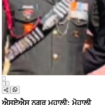
ਐਸਏਐਸ ਨਗਰ ਮੁਹਾਲੀ: ਮੋਹਾਲੀ