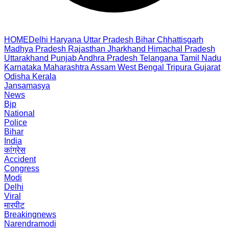
HOME
Delhi
Haryana
Uttar Pradesh
Bihar
Chhattisgarh
Madhya Pradesh
Rajasthan
Jharkhand
Himachal Pradesh
Uttarakhand
Punjab
Andhra Pradesh
Telangana
Tamil Nadu
Karnataka
Maharashtra
Assam
West Bengal
Tripura
Gujarat
Odisha
Kerala
Jansamasya
News
Bjp
National
Police
Bihar
India
कांग्रेस
Accident
Congress
Modi
Delhi
Viral
मारपीट
Breakingnews
Narendramodi