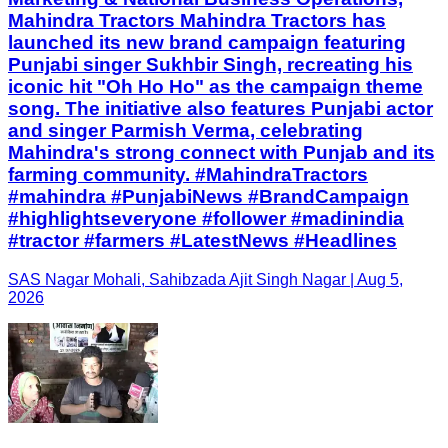
Mahindra Tractors Mahindra Tractors has
launched its new brand campaign featuring
Punjabi singer Sukhbir Singh, recreating his
iconic hit "Oh Ho Ho" as the campaign theme
song. The initiative also features Punjabi actor
and singer Parmish Verma, celebrating
Mahindra's strong connect with Punjab and its
farming community. #MahindraTractors
#mahindra #PunjabiNews #BrandCampaign
#highlightseveryone #follower #madinindia
#tractor #farmers #LatestNews #Headlines
SAS Nagar Mohali, Sahibzada Ajit Singh Nagar | Aug 5,
2026