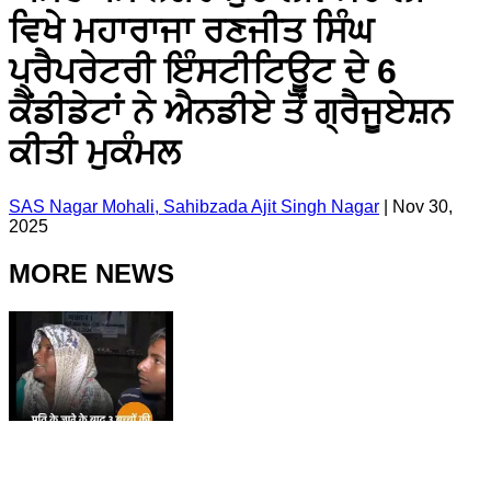
ਵਿਖੇ ਮਹਾਰਾਜਾ ਰਣਜੀਤ ਸਿੰਘ
ਪ੍ਰੈਪਰੇਟਰੀ ਇੰਸਟੀਟਿਊਟ ਦੇ 6
ਕੈਂਡੀਡੇਟਾਂ ਨੇ ਐਨਡੀਏ ਤੋਂ ਗ੍ਰੈਜੂਏਸ਼ਨ
ਕੀਤੀ ਮੁਕੰਮਲ
SAS Nagar Mohali, Sahibzada Ajit Singh Nagar
|
Nov 30,
2025
MORE NEWS