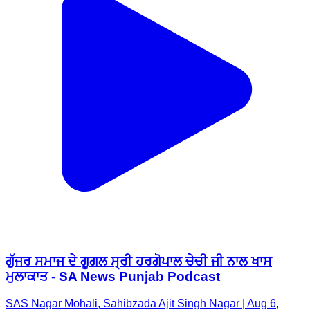
ਗੁੱਜਰ ਸਮਾਜ ਦੇ ਗੂਗਲ ਸ੍ਰੀ ਹਰਗੋਪਾਲ ਚੇਚੀ ਜੀ ਨਾਲ ਖਾਸ
ਮੁਲਾਕਾਤ - SA News Punjab Podcast
SAS Nagar Mohali, Sahibzada Ajit Singh Nagar | Aug 6,