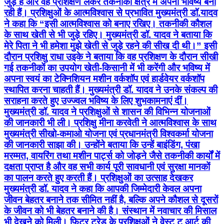
जुड़े हैं और वह प्रशिक्षण लेकर तकनीकी क्षेत्र में अपना भविष्य बना
रही हैं। प्रशिक्षुओं के आत्मविश्वास से प्रभावित मुख्यमंत्री डॉ.यादव
ने कहा कि “इसी आत्मविश्वास को बनाए रखिए। तकनीकी कौशल
के साथ खेती से भी जुड़े रहिए। मुख्यमंत्री डॉ. यादव ने बताया कि
मेरे पिता ने भी हमेशा मुझे खेती से जुड़े रहने की सीख दी थी।” इसी
दौरान प्रशिक्षु राधा उइके ने बताया कि वह प्रशिक्षण के दौरान सीखी
गई तकनीकों का उपयोग खेती-किसानी में भी करेंगी और भविष्य में
अपना स्वयं का टेक्निशियन मशीन वर्कशॉप एवं हार्डवेयर वर्कशॉप
स्थापित करना चाहती हैं। मुख्यमंत्री डॉ. यादव ने उनके संकल्प की
सराहना करते हुए उज्ज्वल भविष्य के लिए शुभकामनाएं दीं।
मुख्यमंत्री डॉ. यादव ने प्रशिक्षुओं से शासन की विभिन्न योजनाओं
की जानकारी भी ली। प्रशिक्षु मीना करवेती ने आत्मविश्वास के साथ
मुख्यमंत्री सीखो-कमाओ योजना एवं प्रधानमंत्री विश्वकर्मा योजना
की जानकारी साझा की। उन्होंने बताया कि उन्हें बाइंडिंग, पंखा
मरम्मत, वायरिंग तथा मशीन पार्ट्स को जोड़ने जैसे तकनीकी कार्यों में
दक्षता प्राप्त है और वह सभी कार्य पूरी सावधानी एवं सुरक्षा मानकों
का पालन करते हुए करती हैं। प्रशिक्षुओं का उत्साह देखकर
मुख्यमंत्री डॉ. यादव ने कहा कि आपकी जिम्मेदारी केवल अपना
जीवन बेहतर बनाने तक सीमित नहीं है, बल्कि अपने कौशल से दूसरों
के जीवन को भी बेहतर बनाने की है। संस्थान में नवाचार की मिसाल
भी देखने को मिली। फिटर ट्रेड के प्रशिक्षुओं ने वेस्ट टू आर्ट की