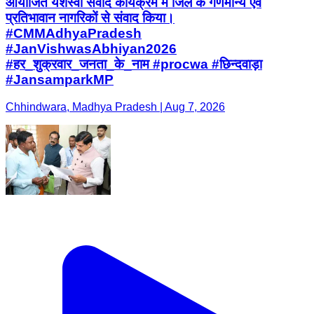
आयोजित यशस्वी संवाद कार्यक्रम में जिले के गणमान्य एवं
प्रतिभावान नागरिकों से संवाद किया।
#CMMAdhyaPradesh
#JanVishwasAbhiyan2026
#हर_शुक्रवार_जनता_के_नाम #procwa #छिन्दवाड़ा
#JansamparkMP
Chhindwara, Madhya Pradesh | Aug 7, 2026