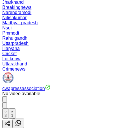
Jharkhand
Breakingnews
Narendramodi
Nitishkumar
Madhya_pradesh
Nsui
Pmmodi
Rahulgandhi
Uttarpradesh
Haryana
Cricket
Lucknow
Uttarakhand
Crimenews
cwapressassociation
No video available
3
1