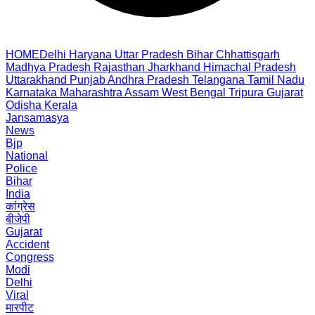
HOME
Delhi
Haryana
Uttar Pradesh
Bihar
Chhattisgarh
Madhya Pradesh
Rajasthan
Jharkhand
Himachal Pradesh
Uttarakhand
Punjab
Andhra Pradesh
Telangana
Tamil Nadu
Karnataka
Maharashtra
Assam
West Bengal
Tripura
Gujarat
Odisha
Kerala
Jansamasya
News
Bjp
National
Police
Bihar
India
कांग्रेस
बीजेपी
Gujarat
Accident
Congress
Modi
Delhi
Viral
मारपीट