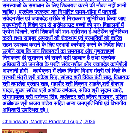
समस्याओं के समाधान के लिए शिकायत करने की नौबत नहीं आनी
चाहिए। प्रत्येक प्रकरण का निर्धारित समय-सीमा में पारदर्शी,
संवेदनशील एवं जवाबदेह तरीके से निराकरण सुनिश्चित किया जाए
मुख्यमंत्री ने विशेष रूप से ड्रॉपआउट बच्चों को पुनः विद्यालयों में
प्रवेश दिलाने, सभी शिक्षकों की शत-प्रतिशत ई-अटेंडेंस सुनिश्चित
करने तथा साइबर अपराधों की रोकथाम एवं प्रभावितों को त्वरित
राहत उपलब्ध कराने के लिए प्रभावी कार्रवाई करने के निर्देश दिए।
उन्होंने कहा कि जन शिकायतों का समयबद्ध और गुणवत्तापूर्ण
निराकरण ही सुशासन की सबसे बड़ी पहचान है तथा प्रत्येक
अधिकारी को जनसेवा के प्रति संवेदनशील और जवाबदेह कार्यशैली
अपनानी होगी। कार्यक्रम में लोक निर्माण विभाग मंत्री एवं जिले के
प्रभारी मंत्री श्री राकेश सिंह, सांसद श्री विवेक बंटी साहू, विधायक
श्री कमलेश प्रताप शाह, महापौर श्री विक्रम आहके,श्री शेषराव
यादव, मुख्य सचिव श्री अशोक वर्णवाल, सचिव श्री सुदाम खाड़े,
संभागायुक्त श्री धनंजय सिंह, कलेक्टर श्री हरेंद्र नारायन, पुलिस
अधीक्षक श्री अजय पांडेय सहित अन्य जनप्रतिनिधि एवं विभागीय
अधिकारी उपस्थित रहे।
Chhindwara, Madhya Pradesh | Aug 7, 2026