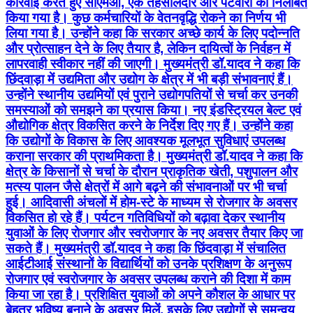
कार्रवाई करते हुए सीएमओ, एक तहसीलदार और पटवारी को निलंबित
किया गया है। कुछ कर्मचारियों के वेतनवृद्धि रोकने का निर्णय भी
लिया गया है। उन्होंने कहा कि सरकार अच्छे कार्य के लिए पदोन्नति
और प्रोत्साहन देने के लिए तैयार है, लेकिन दायित्वों के निर्वहन में
लापरवाही स्वीकार नहीं की जाएगी। मुख्यमंत्री डॉ.यादव ने कहा कि
छिंदवाड़ा में उद्यमिता और उद्योग के क्षेत्र में भी बड़ी संभावनाएं हैं।
उन्होंने स्थानीय उद्यमियों एवं पुराने उद्योगपतियों से चर्चा कर उनकी
समस्याओं को समझने का प्रयास किया। नए इंडस्ट्रियल बेल्ट एवं
औद्योगिक क्षेत्र विकसित करने के निर्देश दिए गए हैं। उन्होंने कहा
कि उद्योगों के विकास के लिए आवश्यक मूलभूत सुविधाएं उपलब्ध
कराना सरकार की प्राथमिकता है। मुख्यमंत्री डॉ.यादव ने कहा कि
क्षेत्र के किसानों से चर्चा के दौरान प्राकृतिक खेती, पशुपालन और
मत्स्य पालन जैसे क्षेत्रों में आगे बढ़ने की संभावनाओं पर भी चर्चा
हुई। आदिवासी अंचलों में होम-स्टे के माध्यम से रोजगार के अवसर
विकसित हो रहे हैं। पर्यटन गतिविधियों को बढ़ावा देकर स्थानीय
युवाओं के लिए रोजगार और स्वरोजगार के नए अवसर तैयार किए जा
सकते हैं। मुख्यमंत्री डॉ.यादव ने कहा कि छिंदवाड़ा में संचालित
आईटीआई संस्थानों के विद्यार्थियों को उनके प्रशिक्षण के अनुरूप
रोजगार एवं स्वरोजगार के अवसर उपलब्ध कराने की दिशा में काम
किया जा रहा है। प्रशिक्षित युवाओं को अपने कौशल के आधार पर
बेहतर भविष्य बनाने के अवसर मिलें, इसके लिए उद्योगों से समन्वय