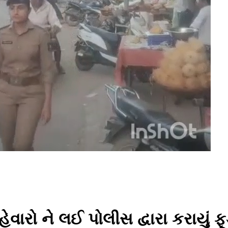
ેવારો ને લઈ પોલીસ દ્વારા કરાયું ફૂ