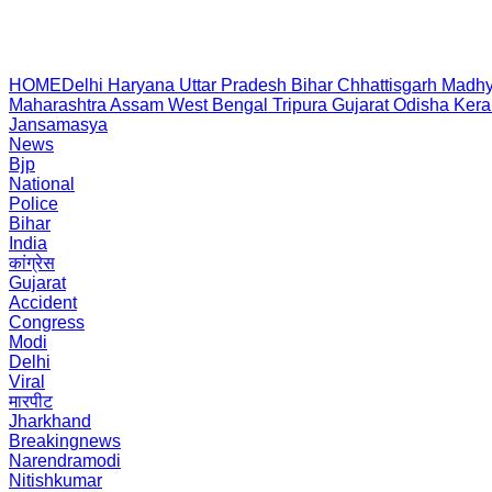
HOME
Delhi
Haryana
Uttar Pradesh
Bihar
Chhattisgarh
Madhy
Maharashtra
Assam
West Bengal
Tripura
Gujarat
Odisha
Kera
Jansamasya
News
Bjp
National
Police
Bihar
India
कांग्रेस
Gujarat
Accident
Congress
Modi
Delhi
Viral
मारपीट
Jharkhand
Breakingnews
Narendramodi
Nitishkumar