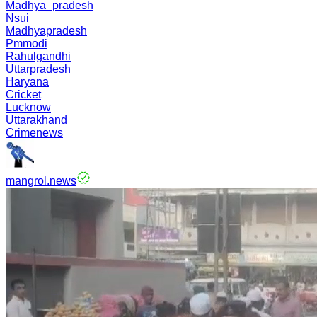
Madhya_pradesh
Nsui
Madhyapradesh
Pmmodi
Rahulgandhi
Uttarpradesh
Haryana
Cricket
Lucknow
Uttarakhand
Crimenews
mangrol.news