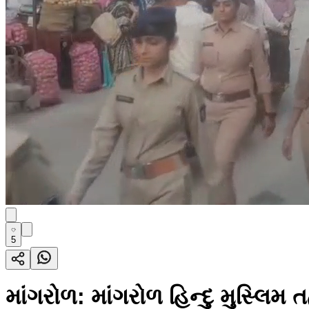
5
માંગરોળ: માંગરોળ હિન્દુ મુસ્લિમ તહ