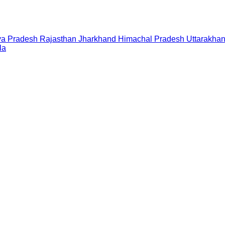
a Pradesh
Rajasthan
Jharkhand
Himachal Pradesh
Uttarakha
la