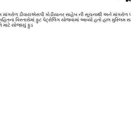
પેટ્રોલિંગ માંગરોળ ડીવાયએસપી કોડીયાતર સાહેબ ની સૂચનાથી અને માંગર
 સહિતના વિસ્તારોમાં ફુટ પેટ્રોલિંગ યોજવામાં આવ્યો હતો હાલ મુસ્લ
માટે યોજાયું ફુડ