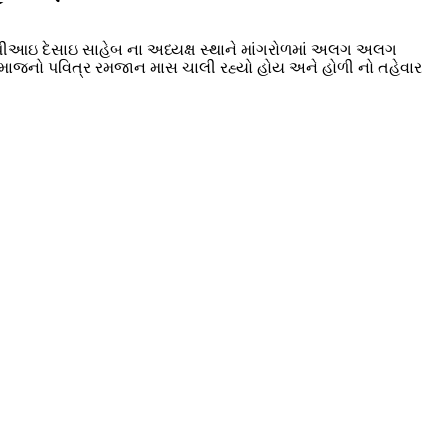
ોળ પીઆઇ દેસાઇ સાહેબ ના અધ્યક્ષ સ્થાને માંગરોળમાં અલગ અલગ
િમ સમાજનો પવિત્ર રમજાન માસ ચાલી રહ્યો હોય અને હોળી નો તહેવાર