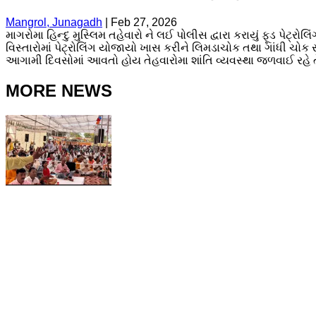
Mangrol, Junagadh
|
Feb 27, 2026
માગરોમા હિન્દુ મુસ્લિમ તહેવારો ને લઈ પોલીસ દ્વારા કરાયું ફૂડ 
વિસ્તારોમાં પેટ્રોલિંગ યોજાયો ખાસ કરીને લિમડાચોક તથા ગાંધી ચોક
આગામી દિવસોમાં આવતો હોય તેહવારોમા શાંતિ વ્યવસ્થા જળવાઈ રહે તે 
MORE NEWS