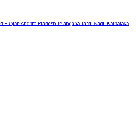
nd
Punjab
Andhra Pradesh
Telangana
Tamil Nadu
Karnataka