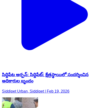
సిద్దిపేట అర్బన్: సిద్దిపేట్: క్షేత్రస్థాయిలో సందర్శించిన
అధికారుల బృందం
Siddipet Urban, Siddipet | Feb 19, 2026