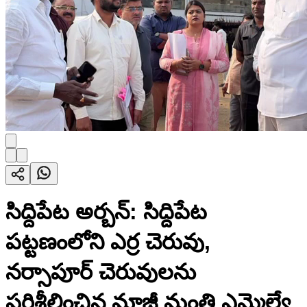
సిద్దిపేట అర్బన్: సిద్దిపేట
పట్టణంలోని ఎర్ర చెరువు,
నర్సాపూర్ చెరువులను
పరిశీలించిన మాజీ మంత్రి ఎమ్మెల్యే