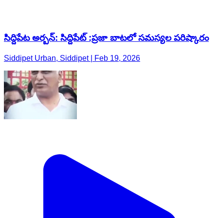
సిద్దిపేట అర్బన్: సిద్దిపేట్ :ప్రజా బాటలో సమస్యల పరిష్కారం
Siddipet Urban, Siddipet | Feb 19, 2026