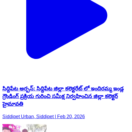
సిద్దిపేట అర్బన్: సిద్దిపేట జిల్లా కలెక్టరేట్ లో ఇందిరమ్మ ఇండ్ల
గ్రౌండింగ్ ప్రక్రియ గురించి సమీక్ష నిర్వహించిన జిల్లా కలెక్టర్
హైమావతి
Siddipet Urban, Siddipet | Feb 20, 2026