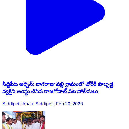
సిద్దిపేట అర్బన్: నాగరాజు పల్లి గ్రామంలో చోరీకి పాల్పడ్డ
వ్యక్తిని అరెస్టు చేసిన రాజగోపాల్ పేట పోలీసులు
Siddipet Urban, Siddipet | Feb 20, 2026