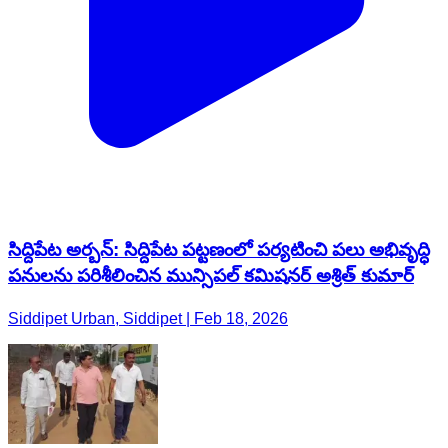
సిద్దిపేట అర్బన్: సిద్దిపేట పట్టణంలో పర్యటించి పలు అభివృద్ధి
పనులను పరిశీలించిన మున్సిపల్ కమిషనర్ అశ్రిత్ కుమార్
Siddipet Urban, Siddipet | Feb 18, 2026