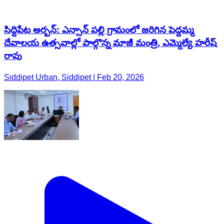
సిద్దిపేట అర్బన్: ఎన్సాన్ పల్లి గ్రామంలో జరిగిన పెద్దమ్మ
దేవాలయ ఉత్సవాల్లో పాల్గొన్న మాజీ మంత్రి, ఎమ్మెల్యే హరీష్
రావు
Siddipet Urban, Siddipet | Feb 20, 2026