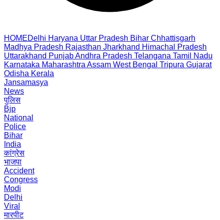
HOME
Delhi
Haryana
Uttar Pradesh
Bihar
Chhattisgarh
Madhya Pradesh
Rajasthan
Jharkhand
Himachal Pradesh
Uttarakhand
Punjab
Andhra Pradesh
Telangana
Tamil Nadu
Karnataka
Maharashtra
Assam
West Bengal
Tripura
Gujarat
Odisha
Kerala
Jansamasya
News
पुलिस
Bjp
National
Police
Bihar
India
कांग्रेस
भाजपा
Accident
Congress
Modi
Delhi
Viral
मारपीट