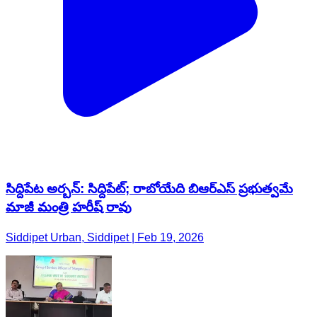
సిద్దిపేట అర్బన్: సిద్దిపేట్; రాబోయేది బిఆర్ఎస్ ప్రభుత్వమే
మాజీ మంత్రి హరీష్ రావు
Siddipet Urban, Siddipet | Feb 19, 2026