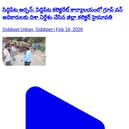
సిద్దిపేట అర్బన్: సిద్దిపేట కలెక్టరేట్ కార్యాలయంలో గ్రూప్ వన్
అధికారులకు దిశా నిర్దేశం చేసిన జిల్లా కలెక్టర్ హైమావతి
Siddipet Urban, Siddipet | Feb 18, 2026