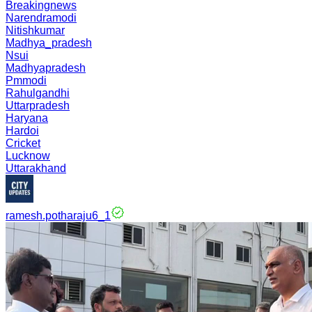
Breakingnews
Narendramodi
Nitishkumar
Madhya_pradesh
Nsui
Madhyapradesh
Pmmodi
Rahulgandhi
Uttarpradesh
Haryana
Hardoi
Cricket
Lucknow
Uttarakhand
ramesh.potharaju6_1