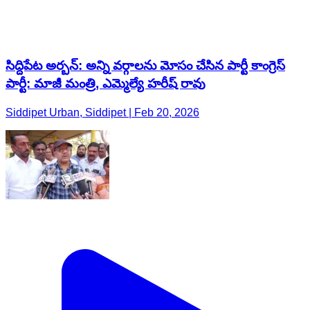
సిద్దిపేట అర్బన్: అన్ని వర్గాలను మోసం చేసిన పార్టీ కాంగ్రెస్
పార్టీ: మాజీ మంత్రి, ఎమ్మెల్యే హరీష్ రావు
Siddipet Urban, Siddipet | Feb 20, 2026