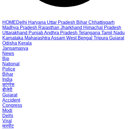
HOME
Delhi
Haryana
Uttar Pradesh
Bihar
Chhattisgarh
Madhya Pradesh
Rajasthan
Jharkhand
Himachal Pradesh
Uttarakhand
Punjab
Andhra Pradesh
Telangana
Tamil Nadu
Karnataka
Maharashtra
Assam
West Bengal
Tripura
Gujarat
Odisha
Kerala
Jansamasya
News
Bjp
National
Police
Bihar
India
कांग्रेस
बीजेपी
Gujarat
Accident
Congress
Modi
Delhi
Viral
मारपीट