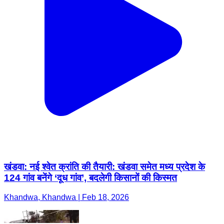
खंडवा: नई श्वेत क्रांति की तैयारी: खंडवा समेत मध्य प्रदेश के
124 गांव बनेंगे ‘दूध गांव’, बदलेगी किसानों की किस्मत
Khandwa, Khandwa | Feb 18, 2026