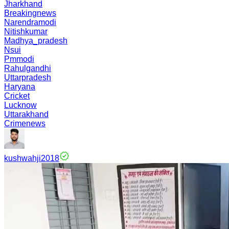
Jharkhand
Breakingnews
Narendramodi
Nitishkumar
Madhya_pradesh
Nsui
Pmmodi
Rahulgandhi
Uttarpradesh
Haryana
Cricket
Lucknow
Uttarakhand
Crimenews
kushwahji2018