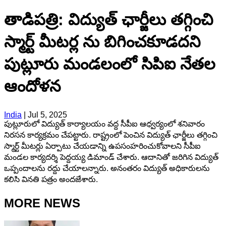
తాడిపత్రి: విద్యుత్ ఛార్జీలు తగ్గించి
స్మార్ట్ మీటర్ల ను బిగించకూడదని
పుట్లూరు మండలంలో సిపిఐ నేతల
ఆందోళన
India
|
Jul 5, 2025
పుట్లూరులో విద్యుత్ కార్యాలయం వద్ద సీపీఐ ఆధ్వర్యంలో శనివారం
నిరసన కార్యక్రమం చేపట్టారు. రాష్ట్రంలో పెంచిన విద్యుత్ ఛార్జీలు తగ్గించి
స్మార్ట్ మీటర్లు ఏర్పాటు చేయడాన్ని ఉపసంహరించుకోవాలని సీపీఐ
మండల కార్యదర్శి పెద్దయ్య డిమాండ్ చేశారు. ఆదానితో జరిగిన విద్యుత్
ఒప్పందాలను రద్దు చేయాలన్నారు. అనంతరం విద్యుత్ అధికారులను
కలిసి వినతి పత్రం అందజేశారు.
MORE NEWS