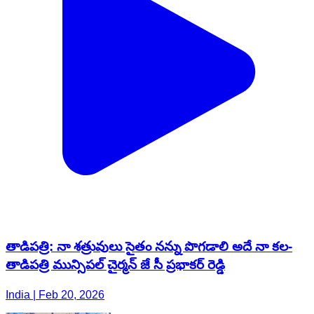
తాడిపత్రి: నా శత్రువులు సైతం నన్ను పొగడాలి అదే నా కల-
తాడిపత్రి మున్సిపల్ చైర్మన్ జే సీ ప్రభాకర్ రెడ్డి
India | Feb 20, 2026