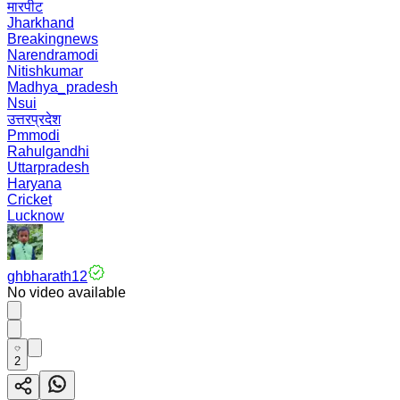
मारपीट
Jharkhand
Breakingnews
Narendramodi
Nitishkumar
Madhya_pradesh
Nsui
उत्तरप्रदेश
Pmmodi
Rahulgandhi
Uttarpradesh
Haryana
Cricket
Lucknow
ghbharath12
No video available
2