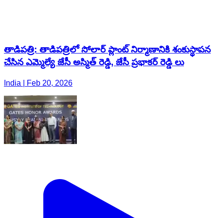
తాడిపత్రి: తాడిపత్రిలో సోలార్ ప్లాంట్ నిర్మాణానికి శంకుస్థాపన
చేసిన ఎమ్మెల్యే జేసీ అస్మిత్ రెడ్డి, జేసీ ప్రభాకర్ రెడ్డి లు
India | Feb 20, 2026