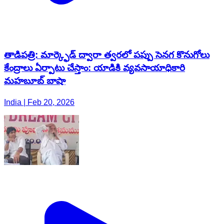
తాడిపత్రి: మార్క్ఫెడ్ ద్వారా త్వరలో పప్పు సెనగ కొనుగోలు
కేంద్రాలు ఏర్పాటు చేస్తాం: యాడికి వ్యవసాయాధికారి
మహబూబ్ బాషా
India | Feb 20, 2026