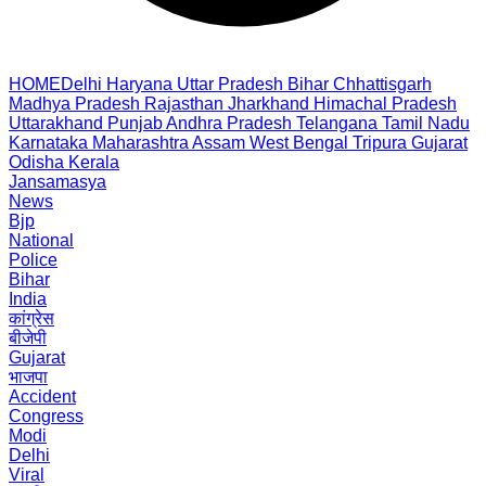
HOME
Delhi
Haryana
Uttar Pradesh
Bihar
Chhattisgarh
Madhya Pradesh
Rajasthan
Jharkhand
Himachal Pradesh
Uttarakhand
Punjab
Andhra Pradesh
Telangana
Tamil Nadu
Karnataka
Maharashtra
Assam
West Bengal
Tripura
Gujarat
Odisha
Kerala
Jansamasya
News
Bjp
National
Police
Bihar
India
कांग्रेस
बीजेपी
Gujarat
भाजपा
Accident
Congress
Modi
Delhi
Viral