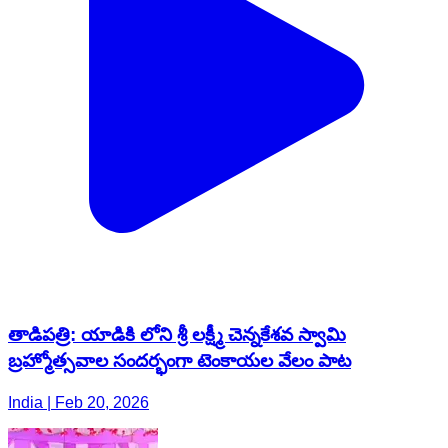
తాడిపత్రి: యాడికి లోని శ్రీ లక్ష్మీ చెన్నకేశవ స్వామి
బ్రహ్మోత్సవాల సందర్భంగా టెంకాయల వేలం పాట
India | Feb 20, 2026