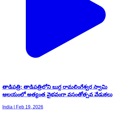
తాడిపత్రి: తాడిపత్రిలోని బుగ్గ రామలింగేశ్వర స్వామి
ఆలయంలో అత్యంత వైభవంగా వసంతోత్సవ వేడుకలు
India | Feb 19, 2026