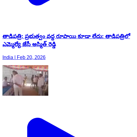
తాడిపత్రి: ప్రభుత్వం వద్ద రూపాయి కూడా లేదు: తాడిపత్రిలో
ఎమ్మెల్యే జేసీ అస్మిత్ రెడ్డి
India | Feb 20, 2026