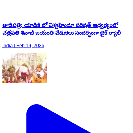
తాడిపత్రి: యాడికి లో విశ్వహిందూ పరిషత్ ఆధ్వర్యంలో
చత్రపతి శివాజీ జయంతి వేడుకలు సందర్భంగా బైక్ ర్యాలీ
India | Feb 19, 2026