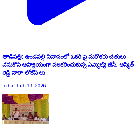
తాడిపత్రి: ఉండవల్లి నివాసంలో ఒకరి పై మరొకరు చేతులు
వేసుకొని ఆప్యాయంగా పలకరించుకున్న ఎమ్మెల్యే జేసీ, అస్మిత్
రెడ్డి నారా లోకేష్ లు
India | Feb 19, 2026