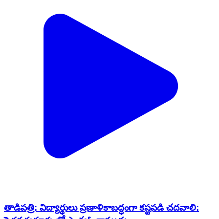
తాడిపత్రి: విద్యార్థులు ప్రణాళికాబద్ధంగా కష్టపడి చదవాలి:
పెద్దవడుగూరు లో ఎంఈఓ రాముడు
India | Feb 19, 2026