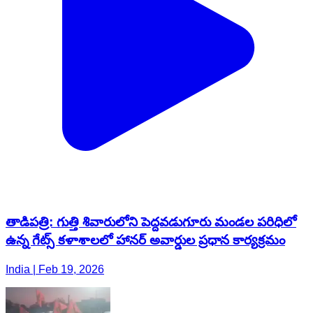
తాడిపత్రి: గుత్తి శివారులోని పెద్దవడుగూరు మండల పరిధిలో
ఉన్న గేట్స్ కళాశాలలో హానర్ అవార్డుల ప్రధాన కార్యక్రమం
India | Feb 19, 2026